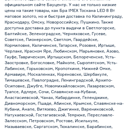
официальном сайте Бауцентр. У нас не только низкие
цены на такие товары, как Бра IMEX Тоскана LED 8 Вт
матовое золото, но и быстрая доставка по Калининграду,
Краснодару, Омску, Новороссийску, Пушкино. Также
доступна доставка до пункта выдачи в Светлогорске,
Балтийске, Зеленоградске, Черняховске, Гусеве,
Советске, Пионерском, Светлом, Гвардейске,
Кормиловке, Каличинске, Татарске, Розовке, Иртыше,
Черлаке, Красном Яре, Любинском, Марьяновке, Азово,
Гауфе, Таврическом, Иртышском, Белореченске, Усть-
Заостровке, Богословке, Майкопе, Сыропятском, Усть-
Лабинске, Горьковском, Кропоткине, Нижней Омке,
Армавире, Москаленках, Кореновске, Шербакуле,
Тимашевске, Павлоградке, Ленинградской, Архипо-
Осиповке, Джубге, Новомихайловском, Лазаревском,
Туапсе, Адлере, Сочи, Славянске-на-Кубани,
Анастасиевской, Чанах, Кабардинке, Геленджике,
Дивноморском, Пшаде, Абинске, Крымске, Славянске-на-
Кубани, Анапе, Витязево, Джигинке, Варениковской,
Натухаевской, Гостагаевской, Темрюке, Переславле-
Залесском, Петровском, Ростове, Исилькуле,
Называевске, Саргатском, Тюкалинске, Барабинске,