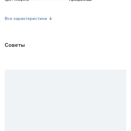
Материал арматуры
Металл
Все характеристики
Материал плафона
Акрил
Цоколь
LED
Советы
Цвет
Золото
Степень защиты (IP)
20
Источник питания
От сети
Номинальное напряжение (В)
220
Ширина (мм)
110
Высота (мм)
570
Вес брутто (кг)
1.1