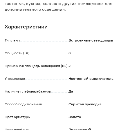
гостиных, кухнях, холлах и других помещениях для
дополнительного освещения.
Свечение располагается по контору. Возможность смены
режимов посредством настенного выключателя.
Характеристики
Особенности и преимущества:
- акриловая часть плафона закрывает светодиоды,
Тип ламп
Встроенные светодиоды
исключая слепящий эффект и мягко рассеивая
излучаемый свет;
Мощность (Вт)
8
- светодиодное освещение потребляет мало энергии,
экономично;
Примерная площадь освещения (м2)
2
- светильник дает возможность выделить детали
интерьера, поможет создать уютное освещение в
комнате.
Управление
Настенный выключатель
Обратите внимание:
Наличие плафона/абажура
Да
Устанавливается на стену с помощью монтажной планки,
которая входит в комплект поставки.
Способ подключения
Скрытая проводка
Цвет арматуры
Золото
Цвет плафона
Прозрачный