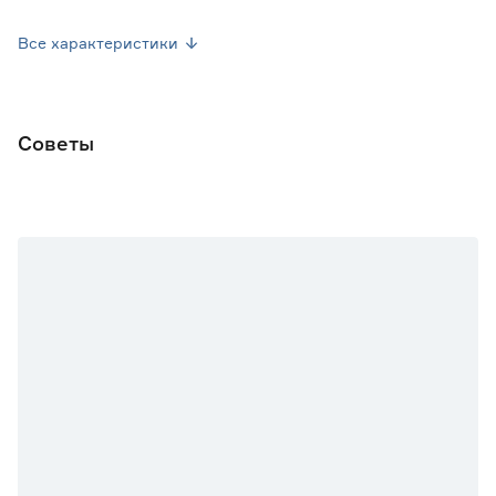
Посев семян
Апрель
Все характеристики
Посев рассады
Май
Форма плода
Плоская
Советы
Марка
Седек
Страна производства
Россия
Вес брутто (кг)
0.004