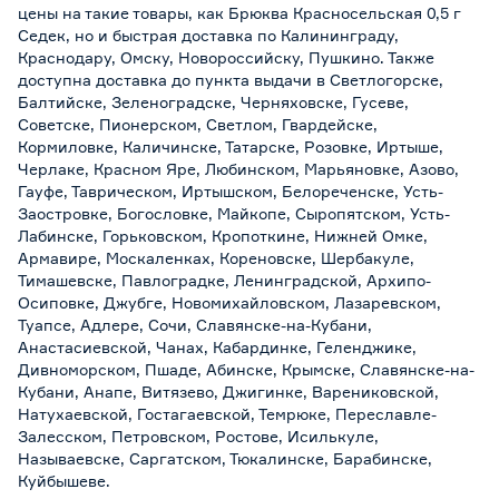
цены на такие товары, как Брюква Красносельская 0,5 г
Седек, но и быстрая доставка по Калининграду,
Краснодару, Омску, Новороссийску, Пушкино. Также
доступна доставка до пункта выдачи в Светлогорске,
Балтийске, Зеленоградске, Черняховске, Гусеве,
Советске, Пионерском, Светлом, Гвардейске,
Кормиловке, Каличинске, Татарске, Розовке, Иртыше,
Черлаке, Красном Яре, Любинском, Марьяновке, Азово,
Гауфе, Таврическом, Иртышском, Белореченске, Усть-
Заостровке, Богословке, Майкопе, Сыропятском, Усть-
Лабинске, Горьковском, Кропоткине, Нижней Омке,
Армавире, Москаленках, Кореновске, Шербакуле,
Тимашевске, Павлоградке, Ленинградской, Архипо-
Осиповке, Джубге, Новомихайловском, Лазаревском,
Туапсе, Адлере, Сочи, Славянске-на-Кубани,
Анастасиевской, Чанах, Кабардинке, Геленджике,
Дивноморском, Пшаде, Абинске, Крымске, Славянске-на-
Кубани, Анапе, Витязево, Джигинке, Варениковской,
Натухаевской, Гостагаевской, Темрюке, Переславле-
Залесском, Петровском, Ростове, Исилькуле,
Называевске, Саргатском, Тюкалинске, Барабинске,
Куйбышеве.