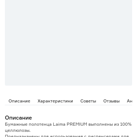
Описание
Характеристики
Советы
Отзывы
Ана
Описание
Бумажные полотенца Laima PREMIUM выполнены из 100%
целлюлозы.
Предназначены для использования с диспенсерами для