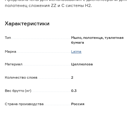
полотенец сложения ZZ и С системы H2.
Полистовой отбор обеспечивает гигиеничность и
контролируемый расход.
Характеристики
Характеристики:
- ширина листа: 21 см;
Тип
Мыло, полотенца, туалетная
- длина листа: 23 см;
бумага
- листов в пачке: 190 шт.
Марка
Laima
Материал
Целлюлоза
Количество слоев
2
Вес брутто (кг)
0.3
Страна производства
Россия