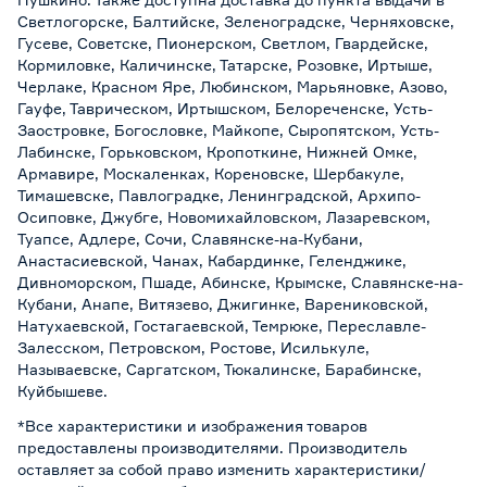
Светлогорске, Балтийске, Зеленоградске, Черняховске,
Гусеве, Советске, Пионерском, Светлом, Гвардейске,
Кормиловке, Каличинске, Татарске, Розовке, Иртыше,
Черлаке, Красном Яре, Любинском, Марьяновке, Азово,
Гауфе, Таврическом, Иртышском, Белореченске, Усть-
Заостровке, Богословке, Майкопе, Сыропятском, Усть-
Лабинске, Горьковском, Кропоткине, Нижней Омке,
Армавире, Москаленках, Кореновске, Шербакуле,
Тимашевске, Павлоградке, Ленинградской, Архипо-
Осиповке, Джубге, Новомихайловском, Лазаревском,
Туапсе, Адлере, Сочи, Славянске-на-Кубани,
Анастасиевской, Чанах, Кабардинке, Геленджике,
Дивноморском, Пшаде, Абинске, Крымске, Славянске-на-
Кубани, Анапе, Витязево, Джигинке, Варениковской,
Натухаевской, Гостагаевской, Темрюке, Переславле-
Залесском, Петровском, Ростове, Исилькуле,
Называевске, Саргатском, Тюкалинске, Барабинске,
Куйбышеве.
*Все характеристики и изображения товаров
предоставлены производителями. Производитель
оставляет за собой право изменить характеристики/