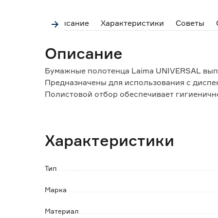
Описание
Характеристики
Советы
Описание
Бумажные полотенца Laima UNIVERSAL вып
Предназначены для использования с диспе
Полистовой отбор обеспечивает гигиеничн
Характеристики:.
- длина листа: 20,5 см;
Характеристики
- ширина листа: 23 см;
- листов в упаковке: 200 листов;
- упаковок в коробке: 15 упаковок.
Тип
Марка
Материал