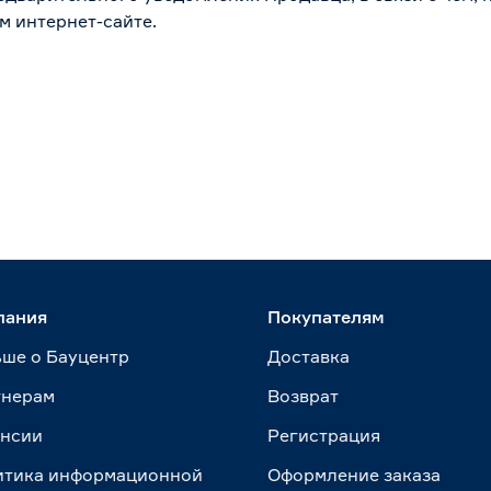
м интернет-сайте.
пания
Покупателям
ше о Бауцентр
Доставка
тнерам
Возврат
ансии
Регистрация
итика информационной
Оформление заказа