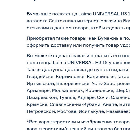
Бумажные полотенца Laima UNIVERSAL H3 15
каталоге Сантехника интернет-магазина Ба
отзывами о данном товаре, чтобы сделать п
Приобретая такие товары, как Бумажные пол
оформить доставку или получить товар удо
Вы можете сделать заказ и оплатить его он
полотенца Laima UNIVERSAL H3 15 упаковок 
Также доступна доставка до пункта выдачи 
Гвардейске, Кормиловке, Каличинске, Татар
Иртышском, Белореченске, Усть-Заостровке
Армавире, Москаленках, Кореновске, Шерба
Лазаревском, Туапсе, Адлере, Сочи, Славян
Крымске, Славянске-на-Кубани, Анапе, Витя
Петровском, Ростове, Исилькуле, Называев
*Все характеристики и изображения товаро
характеристики/внешний вид товара без пре