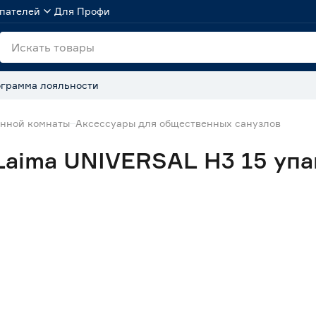
пателей
Для Профи
грамма лояльности
анной комнаты
Аксессуары для общественных санузлов
aima UNIVERSAL H3 15 упа