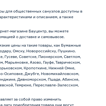
ары для общественных санузлов доступны в
арактеристиками и описанием, а также
ернет-магазине Бауцентр, вы можете
ормацией о
доставке и самовывозе
.
изкие цены на такие товары, как Бумажные
нодару, Омску, Новороссийску, Пушкино.
, Гусеве, Советске, Пионерском, Светлом,
, Марьяновке, Азово, Гауфе, Таврическом,
Горьковском, Кропоткине, Нижней Омке,
по-Осиповке, Джубге, Новомихайловском,
ленджике, Дивноморском, Пшаде, Абинске,
аевской, Темрюке, Переславле-Залесском,
авляет за собой право изменить
а дату приобретения товара они могут