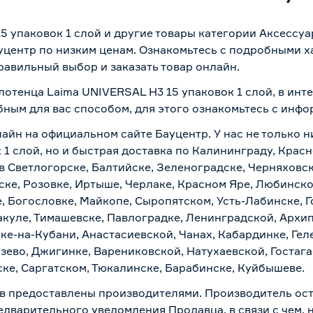
 упаковок 1 слой и другие товары категории Аксессу
уцентр по низким ценам. Ознакомьтесь с подробными х
равильный выбор и заказать товар онлайн.
отенца Laima UNIVERSAL H3 15 упаковок 1 слой, в инт
бным для вас способом, для этого ознакомьтесь с инф
лайн на официальном сайте Бауцентр. У нас не только н
1 слой, но и быстрая доставка по Калининграду, Крас
в Светлогорске, Балтийске, Зеленоградске, Черняховске
ске, Розовке, Иртыше, Черлаке, Красном Яре, Любинском
, Богословке, Майкопе, Сыропятском, Усть-Лабинске, 
куле, Тимашевске, Павлоградке, Ленинградской, Архи
ске-на-Кубани, Анастасиевской, Чанах, Кабардинке, Ге
зево, Джигинке, Варениковской, Натухаевской, Гостаг
ске, Саргатском, Тюкалинске, Барабинске, Куйбышеве.
в предоставлены производителями. Производитель ост
дварительного уведомления Продавца, в связи с чем, н