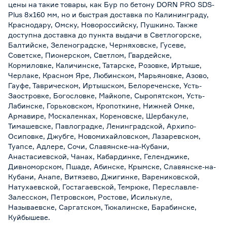
цены на такие товары, как Бур по бетону DORN PRO SDS-
Plus 8x160 мм, но и быстрая доставка по Калининграду,
Краснодару, Омску, Новороссийску, Пушкино. Также
доступна доставка до пункта выдачи в Светлогорске,
Балтийске, Зеленоградске, Черняховске, Гусеве,
Советске, Пионерском, Светлом, Гвардейске,
Кормиловке, Каличинске, Татарске, Розовке, Иртыше,
Черлаке, Красном Яре, Любинском, Марьяновке, Азово,
Гауфе, Таврическом, Иртышском, Белореченске, Усть-
Заостровке, Богословке, Майкопе, Сыропятском, Усть-
Лабинске, Горьковском, Кропоткине, Нижней Омке,
Армавире, Москаленках, Кореновске, Шербакуле,
Тимашевске, Павлоградке, Ленинградской, Архипо-
Осиповке, Джубге, Новомихайловском, Лазаревском,
Туапсе, Адлере, Сочи, Славянске-на-Кубани,
Анастасиевской, Чанах, Кабардинке, Геленджике,
Дивноморском, Пшаде, Абинске, Крымске, Славянске-на-
Кубани, Анапе, Витязево, Джигинке, Варениковской,
Натухаевской, Гостагаевской, Темрюке, Переславле-
Залесском, Петровском, Ростове, Исилькуле,
Называевске, Саргатском, Тюкалинске, Барабинске,
Куйбышеве.