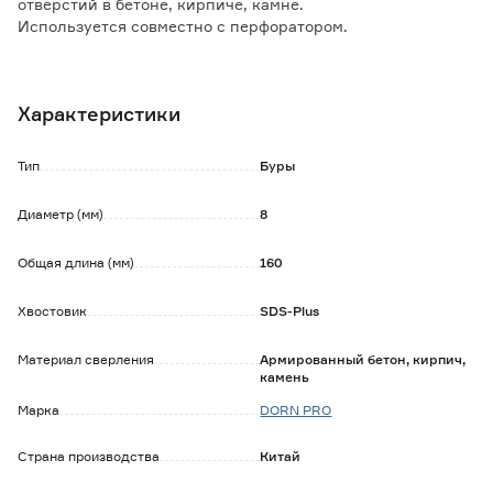
отверстий в бетоне, кирпиче, камне.
Используется совместно с перфоратором.
Особенности и преимущества:
- сверло с прочной твердосплавной головкой;
Характеристики
- паяная режущая часть крестовидной формы;
- двойная спираль для эффективного отвода отходов
бурения;
Тип
Буры
- подходит для всех перфораторов со стандартом патрона
SDS-Plus.
Диаметр (мм)
8
Общая длина (мм)
160
Хвостовик
SDS-Plus
Материал сверления
Армированный бетон, кирпич,
камень
Марка
DORN PRO
Страна производства
Китай