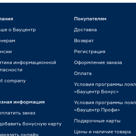
пания
Покупателям
ше о Бауцентр
Доставка
тнерам
Возврат
ансии
Регистрация
итика информационной
Оформление заказа
пасности
Оплата
t сompany
Условия программы лоя
«Бауцентр Бонус»
езная информация
Условия программы лоя
«Бауцентр Профи»
оплатить заказ
Подарочные карты
добавить бонусную карту
Цены и наличие товара
заказать онлайн