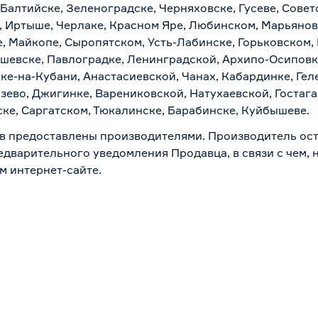
 Балтийске, Зеленоградске, Черняховске, Гусеве, Совет
, Иртыше, Черлаке, Красном Яре, Любинском, Марьяновк
е, Майкопе, Сыропятском, Усть-Лабинске, Горьковском,
ашевске, Павлоградке, Ленинградской, Архипо-Осиповк
ске-на-Кубани, Анастасиевской, Чанах, Кабардинке, Ге
зево, Джигинке, Варениковской, Натухаевской, Гостаг
ске, Саргатском, Тюкалинске, Барабинске, Куйбышеве.
в предоставлены производителями. Производитель ост
дварительного уведомления Продавца, в связи с чем, н
м интернет-сайте.