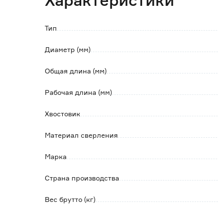
Характеристики
- форма спирали способствует быстрому из
- оптимизированная геометрия режущих кр
отверстие;
Тип
- система SDS-Max поддерживает большин
Диаметр (мм)
Общая длина (мм)
Рабочая длина (мм)
Хвостовик
Материал сверления
Марка
Страна производства
Вес брутто (кг)