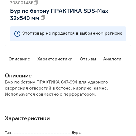
708001485
Бур по бетону ПРАКТИКА SDS-Max
32х540 мм
Этот товар не продается в выбранном регионе
Описание
Характеристики
Отзывы
Аналоги
Описание
Бур по бетону ПРАКТИКА 647-994 для ударного
сверления отверстий в бетоне, кирпиче, камне.
Используется совместно с перфоратором.
Особенности и преимущества:
- сверло с прочной твердосплавной головкой;
Характеристики
- паяная режущая часть крестовидной формы;
- двойная спираль для эффективного отвода отходов
бурения;
Тип
Буры