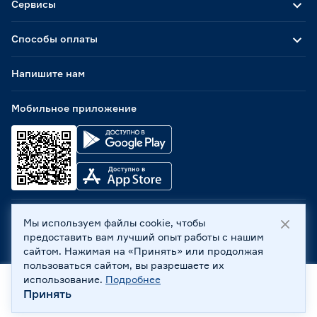
Сервисы
Способы оплаты
Напишите нам
Мобильное приложение
Мы используем файлы cookie, чтобы
ООО «Бауцентр Рус» 2004 -
2026
, 236029, г. Калининград,
предоставить вам лучший опыт работы с нашим
ул. А.Невского, 205. ИНН 7702596813, КПП 390601001 ©
сайтом. Нажимая на «Принять» или продолжая
Все права защищены
пользоваться сайтом, вы разрешаете их
Политика обработки персональных данных
использование.
Подробнее
Правовая информация
Принять
Главная
Каталог
Корзина
Профиль
Охрана труда