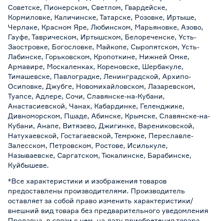
Советске, Пионерском, Светлом, Гвардейске,
Кормиловке, Каличинске, Татарске, Розовке, Иртыше,
Черлаке, Красном Яре, Любинском, Марьяновке, Азово,
Гауфе, Таврическом, Иртышском, Белореченске, Усть-
Заостровке, Богословке, Майкопе, Сыропятском, Усть-
Лабинске, Горьковском, Кропоткине, Нижней Омке,
Армавире, Москаленках, Кореновске, Шербакуле,
Тимашевске, Павлоградке, Ленинградской, Архипо-
Осиповке, Джубге, Новомихайловском, Лазаревском,
Туапсе, Адлере, Сочи, Славянске-на-Кубани,
Анастасиевской, Чанах, Кабардинке, Геленджике,
Дивноморском, Пшаде, Абинске, Крымске, Славянске-на-
Кубани, Анапе, Витязево, Джигинке, Варениковской,
Натухаевской, Гостагаевской, Темрюке, Переславле-
Залесском, Петровском, Ростове, Исилькуле,
Называевске, Саргатском, Тюкалинске, Барабинске,
Куйбышеве.
*Все характеристики и изображения товаров
предоставлены производителями. Производитель
оставляет за собой право изменить характеристики/
внешний вид товара без предварительного уведомления
Продавца, в связи с чем, на дату приобретения товара