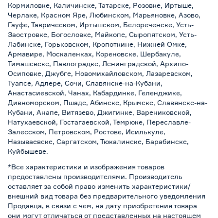
Кормиловке, Каличинске, Татарске, Розовке, Иртыше,
Черлаке, Красном Яре, Любинском, Марьяновке, Азово,
Гауфе, Таврическом, Иртышском, Белореченске, Усть-
Заостровке, Богословке, Майкопе, Сыропятском, Усть-
Лабинске, Горьковском, Кропоткине, Нижней Омке,
Армавире, Москаленках, Кореновске, Шербакуле,
Тимашевске, Павлоградке, Ленинградской, Архипо-
Осиповке, Джубге, Новомихайловском, Лазаревском,
Туапсе, Адлере, Сочи, Славянске-на-Кубани,
Анастасиевской, Чанах, Кабардинке, Геленджике,
Дивноморском, Пшаде, Абинске, Крымске, Славянске-на-
Кубани, Анапе, Витязево, Джигинке, Варениковской,
Натухаевской, Гостагаевской, Темрюке, Переславле-
Залесском, Петровском, Ростове, Исилькуле,
Называевске, Саргатском, Тюкалинске, Барабинске,
Куйбышеве.
*Все характеристики и изображения товаров
предоставлены производителями. Производитель
оставляет за собой право изменить характеристики/
внешний вид товара без предварительного уведомления
Продавца, в связи с чем, на дату приобретения товара
они могут отличаться от представленных на настоящем