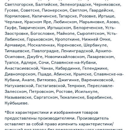
Светлогорске, Балтийске, Зеленоградске, Черняховске,
Гусеве, Советске, Пионерском, Светлом, Гвардейске,
Кормиловке, Каличинске, Татарске, Розовке, Иртыше,
Черлаке, Красном Яре, Любинском, Марьяновке, Азово,
Гауфе, Таврическом, Иртышском, Белореченске, Усть-
Заостровке, Богословке, Майкопе, Сыропятском, Усть-
Лабинске, Горьковском, Кропоткине, Нижней Омке,
Армавире, Москаленках, Кореновске, Шербакуле,
Тимашевске, Павлоградке, Ленинградской, Архипо-
Осиповке, Джубге, Новомихайловском, Лазаревском,
Туапсе, Адлере, Сочи, Славянске-на-Кубани,
Анастасиевской, Чанах, Кабардинке, Геленджике,
Дивноморском, Пшаде, Абинске, Крымске, Славянске-на-
Кубани, Анапе, Витязево, Джигинке, Варениковской,
Натухаевской, Гостагаевской, Темрюке, Переславле-
Залесском, Петровском, Ростове, Исилькуле,
Называевске, Саргатском, Тюкалинске, Барабинске,
Куйбышеве.
*Все характеристики и изображения товаров
предоставлены производителями. Производитель
оставляет за собой право изменить характеристики/
внешний вид товара без предварительного уведомления