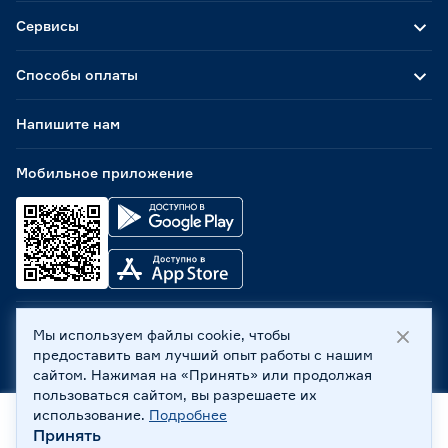
Сервисы
Способы оплаты
Напишите нам
Мобильное приложение
Мы используем файлы cookie, чтобы
ООО «Бауцентр Рус» 2004 -
2026
, 236029, г. Калининград,
предоставить вам лучший опыт работы с нашим
ул. А.Невского, 205. ИНН 7702596813, КПП 390601001 ©
сайтом. Нажимая на «Принять» или продолжая
Все права защищены
пользоваться сайтом, вы разрешаете их
Политика обработки персональных данных
использование.
Подробнее
Правовая информация
Принять
Главная
Каталог
Корзина
Профиль
Охрана труда