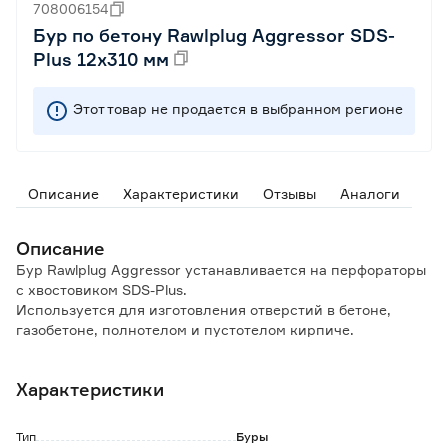
708006154
Бур по бетону Rawlplug Aggressor SDS-
Plus 12х310 мм
Этот товар не продается в выбранном регионе
Описание
Характеристики
Отзывы
Аналоги
Описание
Бур Rawlplug Aggressor устанавливается на перфораторы
с хвостовиком SDS-Plus.
Используется для изготовления отверстий в бетоне,
газобетоне, полнотелом и пустотелом кирпиче.
Преимущества и особенности:
Характеристики
Центрирующее острие позволяет начать работу без
соскальзывания.
Угол наклона пластины 160° обеспечивает быстрое
Тип
Буры