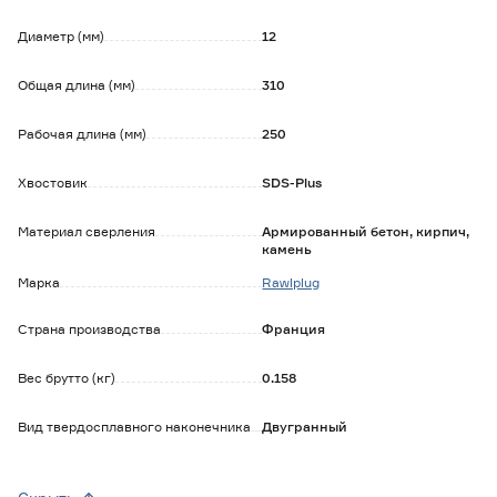
сверление.
Агрессивное долбление позволяет быстрее извлечь пыль
Диаметр (мм)
12
и увеличить скорость сверления.
Бур прошел термообработку и обладает высокой
Общая длина (мм)
310
прочностью.
Твердость стали: 52 HRC.
Рабочая длина (мм)
250
Хвостовик
SDS-Plus
Материал сверления
Армированный бетон, кирпич,
камень
Марка
Rawlplug
Страна производства
Франция
Вес брутто (кг)
0.158
Вид твердосплавного наконечника
Двугранный