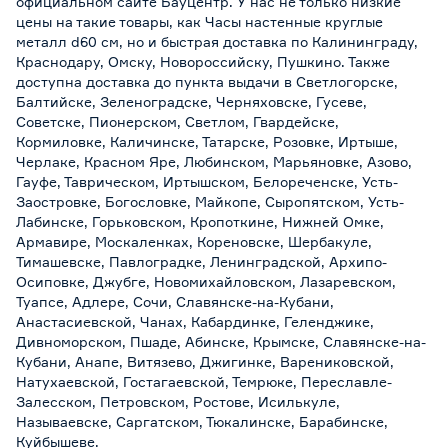
официальном сайте Бауцентр. У нас не только низкие
цены на такие товары, как Часы настенные круглые
металл d60 см, но и быстрая доставка по Калининграду,
Краснодару, Омску, Новороссийску, Пушкино. Также
доступна доставка до пункта выдачи в Светлогорске,
Балтийске, Зеленоградске, Черняховске, Гусеве,
Советске, Пионерском, Светлом, Гвардейске,
Кормиловке, Каличинске, Татарске, Розовке, Иртыше,
Черлаке, Красном Яре, Любинском, Марьяновке, Азово,
Гауфе, Таврическом, Иртышском, Белореченске, Усть-
Заостровке, Богословке, Майкопе, Сыропятском, Усть-
Лабинске, Горьковском, Кропоткине, Нижней Омке,
Армавире, Москаленках, Кореновске, Шербакуле,
Тимашевске, Павлоградке, Ленинградской, Архипо-
Осиповке, Джубге, Новомихайловском, Лазаревском,
Туапсе, Адлере, Сочи, Славянске-на-Кубани,
Анастасиевской, Чанах, Кабардинке, Геленджике,
Дивноморском, Пшаде, Абинске, Крымске, Славянске-на-
Кубани, Анапе, Витязево, Джигинке, Варениковской,
Натухаевской, Гостагаевской, Темрюке, Переславле-
Залесском, Петровском, Ростове, Исилькуле,
Называевске, Саргатском, Тюкалинске, Барабинске,
Куйбышеве.