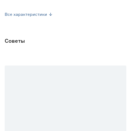
Марка
Artlink
Все характеристики
Страна производства
Китай
Гарантия
1 год
Советы
Вес брутто (кг)
1.47