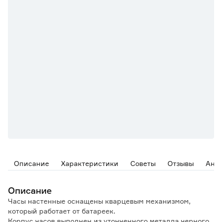
Описание
Характеристики
Советы
Отзывы
Ана
Описание
Часы настенные оснащены кварцевым механизмом,
который работает от батареек.
Корпус часов выполнен из утонченного металла черного