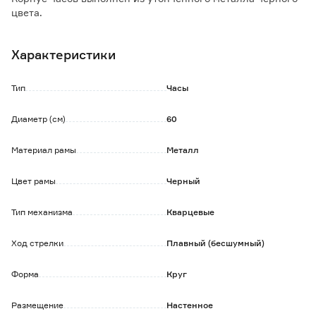
цвета.
Высокая точность хода и низкий уровень шума.
Характеристики
Прекрасно впишутся в интерьер гостиной, кабинета,
спальни, кухни.
Тип
Часы
В комплекте нет батареек.
Диаметр (см)
60
Материал рамы
Металл
Цвет рамы
Черный
Тип механизма
Кварцевые
Ход стрелки
Плавный (бесшумный)
Форма
Круг
Размещение
Настенное