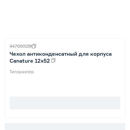
447000159
Чехол антиконденсатный для корпуса
Canature 12х52
Типоразмер