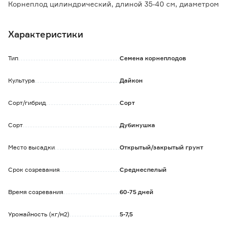
Корнеплод цилиндрический, длиной 35-40 см, диаметром
5-8 см, гладкий, головка и плечики слегка зеленовато-
желтые, основная окраска белая.
Характеристики
Мякоть очень сочная, нежная, снежно-белая, плотной
консистенции, погруженность в почву на 1/3-1/2 длины
корнеплода, легко выдергивается. Масса корнеплода
Тип
Семена корнеплодов
570-2200 г.
Вкус хороший, освежающий, сладковатый, без острого
Культура
Дайкон
привкуса. Пригоден для длительного хранения в зимний
период.
Сорт/гибрид
Сорт
Сорт
Дубинушка
Место высадки
Открытый/закрытый грунт
Срок созревания
Среднеспелый
Время созревания
60-75 дней
Урожайность (кг/м2)
5-7,5