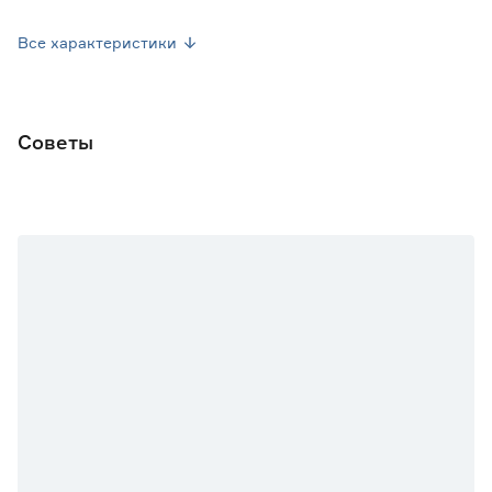
Посев семян
Апрель, Июль
Все характеристики
Форма плода
Цилиндрическая
Марка
Гавриш
Советы
Страна производства
Россия
Вес брутто (кг)
0.001