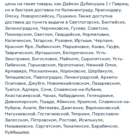
цены на такие товары, как Дайкон Дубинушка 1 г Гавриш,
но и быстрая доставка по Калининграду, Краснодару,
Омску, Новороссийску, Пушкино. Также доступна
доставка до пункта выдачи в Светлогорске, Балтийске,
Зеленоградске, Черняховске, Гусеве, Советске,
Пионерском, Светлом, Гвардейске, Кормиловке,
Каличинске, Татарске, Розовке, Иртыше, Черлаке,
Красном Яре, Любинском, Марьяновке, Азово, Гауфе,
Таврическом, Иртышском, Белореченске, Усть-
Заостровке, Богословке, Майкопе, Сыропятском, Усть-
Лабинске, Горьковском, Кропоткине, Нижней Омке,
Армавире, Москаленках, Кореновске, Шербакуле,
Тимашевске, Павлоградке, Ленинградской, Архипо-
Осиповке, Джубге, Новомихайловском, Лазаревском,
Туапсе, Адлере, Сочи, Славянске-на-Кубани,
Анастасиевской, Чанах, Кабардинке, Геленджике,
Дивноморском, Пшаде, Абинске, Крымске, Славянске-на-
Кубани, Анапе, Витязево, Джигинке, Варениковской,
Натухаевской, Гостагаевской, Темрюке, Переславле-
Залесском, Петровском, Ростове, Исилькуле,
Называевске, Саргатском, Тюкалинске, Барабинске,
Куйбышеве.