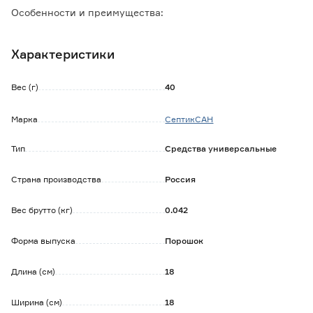
Особенности и преимущества:
- устраняет неприятные запахи;
- разжижает и разлагает биологические отходы и
Характеристики
туалетную бумагу;
- сокращает объем твердых фракций.
Вес (г)
40
Способ применения:
Надорвать край пакета и засыпать содержимое в туалет/
Марка
СептикСАН
выгребную яму, равномерно распределить по доступной
поверхности.
Тип
Средства универсальные
Рекомендуемые пропорции указаны на упаковке.
Страна производства
Россия
Вес брутто (кг)
0.042
Форма выпуска
Порошок
Длина (см)
18
Ширина (см)
18