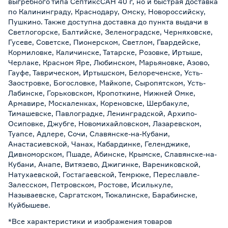
выгребного типа СептиксСАН 40 г, но и быстрая доставка
по Калининграду, Краснодару, Омску, Новороссийску,
Пушкино. Также доступна доставка до пункта выдачи в
Светлогорске, Балтийске, Зеленоградске, Черняховске,
Гусеве, Советске, Пионерском, Светлом, Гвардейске,
Кормиловке, Каличинске, Татарске, Розовке, Иртыше,
Черлаке, Красном Яре, Любинском, Марьяновке, Азово,
Гауфе, Таврическом, Иртышском, Белореченске, Усть-
Заостровке, Богословке, Майкопе, Сыропятском, Усть-
Лабинске, Горьковском, Кропоткине, Нижней Омке,
Армавире, Москаленках, Кореновске, Шербакуле,
Тимашевске, Павлоградке, Ленинградской, Архипо-
Осиповке, Джубге, Новомихайловском, Лазаревском,
Туапсе, Адлере, Сочи, Славянске-на-Кубани,
Анастасиевской, Чанах, Кабардинке, Геленджике,
Дивноморском, Пшаде, Абинске, Крымске, Славянске-на-
Кубани, Анапе, Витязево, Джигинке, Варениковской,
Натухаевской, Гостагаевской, Темрюке, Переславле-
Залесском, Петровском, Ростове, Исилькуле,
Называевске, Саргатском, Тюкалинске, Барабинске,
Куйбышеве.
*Все характеристики и изображения товаров