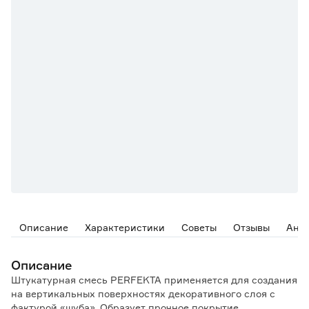
Описание
Характеристики
Советы
Отзывы
Ана
Описание
Штукатурная смесь PERFEKTA применяется для создания
на вертикальных поверхностях декоративного слоя с
фактурой «шуба». Образует прочное покрытие,