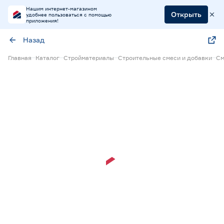
Нашим интернет-магазином
Открыть
удобнее пользоваться с помощью
приложения!
Назад
Главная
Каталог
Стройматериалы
Строительные смеси и добавки
См