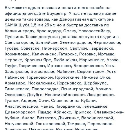
Вы можете сделать заказ и оплатить его онлайн на
официальном сайте Бауцентр. У нас не только низкие
цены на такие товары, как Декоративная штукатурка
SAMIX Шуба 1,5 мм 25 кг, но и быстрая доставка по
Калининграду, Краснодару, Омску, Новороссийску,
Пушкино. Также доступна доставка до пункта выдачи в
Светлогорске, Балтийске, Зеленоградске, Черняховске,
Гусеве, Советске, Пионерском, Светлом, Гвардейске,
Кормиловке, Каличинске, Татарске, Розовке, Иртыше,
Черлаке, Красном Яре, Любинском, Марьяновке, Азово,
Гауфе, Таврическом, Иртышском, Белореченске, Усть-
Заостровке, Богословке, Майкопе, Сыропятском, Усть-
Лабинске, Горьковском, Кропоткине, Нижней Омке,
Армавире, Москаленках, Кореновске, Шербакуле,
Тимашевске, Павлоградке, Ленинградской, Архипо-
Осиповке, Джубге, Новомихайловском, Лазаревском,
Туапсе, Адлере, Сочи, Славянске-на-Кубани,
Анастасиевской, Чанах, Кабардинке, Геленджике,
Дивноморском, Пшаде, Абинске, Крымске, Славянске-на-
Кубани, Анапе, Витязево, Джигинке, Варениковской,
Натухаевской, Гостагаевской, Темрюке, Переславле-
Залесском, Петровском, Ростове, Исилькуле,