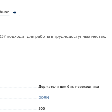
Аналоги
37 подходит для работы в труднодоступных местах.
ную работу одной рукой, повышая эффективность
, позволяющим мгновенно зафиксировать выбранную
пользованию хром-ванадиевого сплава, стойкого к
ому истиранию.
Держатели для бит, переходники
DORN
300