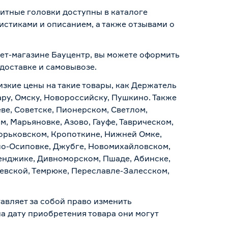
нитные головки доступны в каталоге
стиками и описанием, а также отзывами о
нет-магазине Бауцентр, вы можете оформить
доставке и самовывозе
.
изкие цены на такие товары, как Держатель
ару, Омску, Новороссийску, Пушкино. Также
ве, Советске, Пионерском, Светлом,
, Марьяновке, Азово, Гауфе, Таврическом,
Горьковском, Кропоткине, Нижней Омке,
по-Осиповке, Джубге, Новомихайловском,
ленджике, Дивноморском, Пшаде, Абинске,
аевской, Темрюке, Переславле-Залесском,
авляет за собой право изменить
а дату приобретения товара они могут