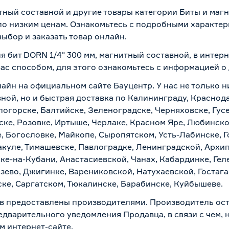
тный составной и другие товары категории Биты и маг
о низким ценам. Ознакомьтесь с подробными характери
ыбор и заказать товар онлайн.
я бит DORN 1/4" 300 мм, магнитный составной, в интер
вас способом, для этого ознакомьтесь с информацией о
лайн на официальном сайте Бауцентр. У нас не только н
вной, но и быстрая доставка по Калининграду, Краснод
логорске, Балтийске, Зеленоградске, Черняховске, Гусе
ске, Розовке, Иртыше, Черлаке, Красном Яре, Любинском
, Богословке, Майкопе, Сыропятском, Усть-Лабинске, 
куле, Тимашевске, Павлоградке, Ленинградской, Архи
ске-на-Кубани, Анастасиевской, Чанах, Кабардинке, Ге
зево, Джигинке, Варениковской, Натухаевской, Гостаг
ске, Саргатском, Тюкалинске, Барабинске, Куйбышеве.
в предоставлены производителями. Производитель ост
дварительного уведомления Продавца, в связи с чем, н
м интернет-сайте.