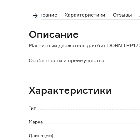
Описание
Характеристики
Отзывы
Описание
Магнитный держатель для бит DORN TRP170
Особенности и преимущества:
- эргономичный дизайн обеспечивает удоб
труда;
- конструкция оснащена мощным магнитом
Характеристики
насадку;
- долговечность достигается благодаря ис
коррозионному воздействию и механическ
Тип
Марка
Длина (мм)