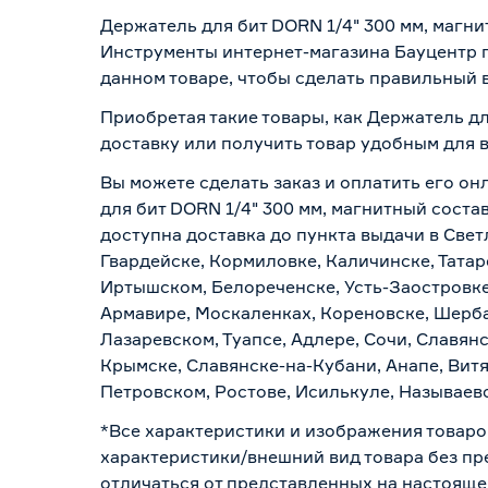
Держатель для бит DORN 1/4" 300 мм, магни
Инструменты интернет-магазина Бауцентр п
данном товаре, чтобы сделать правильный в
Приобретая такие товары, как Держатель дл
доставку или получить товар удобным для 
Вы можете сделать заказ и оплатить его он
для бит DORN 1/4" 300 мм, магнитный соста
доступна доставка до пункта выдачи в Свет
Гвардейске, Кормиловке, Каличинске, Татар
Иртышском, Белореченске, Усть-Заостровке
Армавире, Москаленках, Кореновске, Шерба
Лазаревском, Туапсе, Адлере, Сочи, Славян
Крымске, Славянске-на-Кубани, Анапе, Витя
Петровском, Ростове, Исилькуле, Называев
*Все характеристики и изображения товаро
характеристики/внешний вид товара без пре
отличаться от представленных на настояще