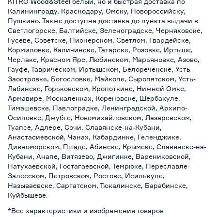
KITRO Wood&Steel белый, но и быстрая доставка по
Калининграду, Краснодару, Омску, Новороссийску,
Пушкино. Также доступна доставка до пункта выдачи в
Светлогорске, Балтийске, Зеленоградске, Черняховске,
Гусеве, Советске, Пионерском, Светлом, Гвардейске,
Кормиловке, Каличинске, Татарске, Розовке, Иртыше,
Черлаке, Красном Яре, Любинском, Марьяновке, Азово,
Гауфе, Таврическом, Иртышском, Белореченске, Усть-
Заостровке, Богословке, Майкопе, Сыропятском, Усть-
Лабинске, Горьковском, Кропоткине, Нижней Омке,
Армавире, Москаленках, Кореновске, Шербакуле,
Тимашевске, Павлоградке, Ленинградской, Архипо-
Осиповке, Джубге, Новомихайловском, Лазаревском,
Туапсе, Адлере, Сочи, Славянске-на-Кубани,
Анастасиевской, Чанах, Кабардинке, Геленджике,
Дивноморском, Пшаде, Абинске, Крымске, Славянске-на-
Кубани, Анапе, Витязево, Джигинке, Варениковской,
Натухаевской, Гостагаевской, Темрюке, Переславле-
Залесском, Петровском, Ростове, Исилькуле,
Называевске, Саргатском, Тюкалинске, Барабинске,
Куйбышеве.
*Все характеристики и изображения товаров