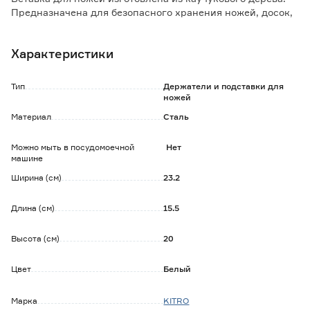
Предназначена для безопасного хранения ножей, досок,
крышек и тарелок.
Характеристики
Особенности и преимущества:
- экономия места на столе;
- покрытие, устойчивое к царапинам, не ржавеет, не
Тип
Держатели и подставки для
деформируется;
ножей
- нижний съемный лоток для слива воды;
Материал
Сталь
- функциональность в использовании.
Можно мыть в посудомоечной
Нет
машине
Ширина (см)
23.2
Длина (см)
15.5
Высота (см)
20
Цвет
Белый
Марка
KITRO