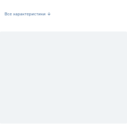
Страна производства
Китай
Все характеристики
Вес брутто (кг)
0.588