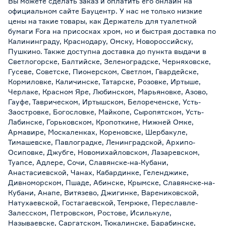
Вы можете сделать заказ и оплатить его онлайн на
официальном сайте Бауцентр. У нас не только низкие
цены на такие товары, как Держатель для туалетной
бумаги Fora на присосках хром, но и быстрая доставка по
Калининграду, Краснодару, Омску, Новороссийску,
Пушкино. Также доступна доставка до пункта выдачи в
Светлогорске, Балтийске, Зеленоградске, Черняховске,
Гусеве, Советске, Пионерском, Светлом, Гвардейске,
Кормиловке, Каличинске, Татарске, Розовке, Иртыше,
Черлаке, Красном Яре, Любинском, Марьяновке, Азово,
Гауфе, Таврическом, Иртышском, Белореченске, Усть-
Заостровке, Богословке, Майкопе, Сыропятском, Усть-
Лабинске, Горьковском, Кропоткине, Нижней Омке,
Армавире, Москаленках, Кореновске, Шербакуле,
Тимашевске, Павлоградке, Ленинградской, Архипо-
Осиповке, Джубге, Новомихайловском, Лазаревском,
Туапсе, Адлере, Сочи, Славянске-на-Кубани,
Анастасиевской, Чанах, Кабардинке, Геленджике,
Дивноморском, Пшаде, Абинске, Крымске, Славянске-на-
Кубани, Анапе, Витязево, Джигинке, Варениковской,
Натухаевской, Гостагаевской, Темрюке, Переславле-
Залесском, Петровском, Ростове, Исилькуле,
Называевске, Саргатском, Тюкалинске, Барабинске,