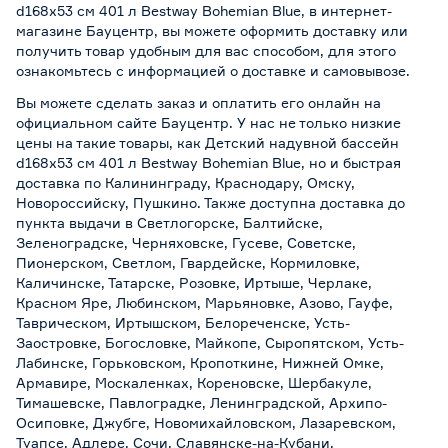
d168х53 см 401 л Bestway Bohemian Blue, в интернет-
магазине Бауцентр, вы можете оформить доставку или
получить товар удобным для вас способом, для этого
ознакомьтесь с информацией о
доставке и самовывозе
.
Вы можете сделать заказ и оплатить его онлайн на
официальном сайте Бауцентр. У нас не только низкие
цены на такие товары, как Детский надувной бассейн
d168х53 см 401 л Bestway Bohemian Blue, но и быстрая
доставка по Калининграду, Краснодару, Омску,
Новороссийску, Пушкино. Также доступна доставка до
пункта выдачи в Светлогорске, Балтийске,
Зеленоградске, Черняховске, Гусеве, Советске,
Пионерском, Светлом, Гвардейске, Кормиловке,
Каличинске, Татарске, Розовке, Иртыше, Черлаке,
Красном Яре, Любинском, Марьяновке, Азово, Гауфе,
Таврическом, Иртышском, Белореченске, Усть-
Заостровке, Богословке, Майкопе, Сыропятском, Усть-
Лабинске, Горьковском, Кропоткине, Нижней Омке,
Армавире, Москаленках, Кореновске, Шербакуле,
Тимашевске, Павлоградке, Ленинградской, Архипо-
Осиповке, Джубге, Новомихайловском, Лазаревском,
Туапсе, Адлере, Сочи, Славянске-на-Кубани,