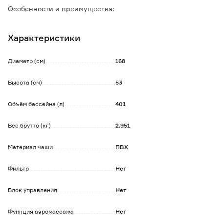
Особенности и преимущества:
- корпус изготовлен из прочного и устойчивого к
нагрузкам материала;
Характеристики
- широкие боковые стенки отлично держат форму;
- в бортах предусмотрены отверстия-подстаканники;
- вода спускается с помощью сливного клапана.
Диаметр (см)
168
Обратите внимание:
Высота (см)
53
Характеристики и комплектация могут быть изменены
производителем без предварительного уведомления.
Объём бассейна (л)
401
Вес брутто (кг)
2.951
Материал чаши
ПВХ
Фильтр
Нет
Блок управления
Нет
Функция аэромассажа
Нет