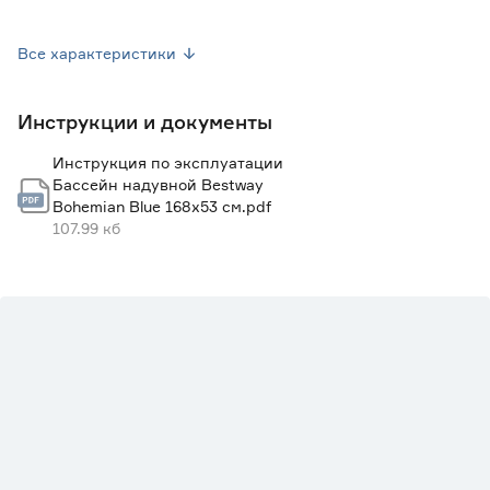
Нагрев воды
Нет
Все характеристики
Лестница
Нет
Инструкции и документы
Тент
Нет
Инструкция по эксплуатации
Поплавок-дозатор
Нет
Бассейн надувной Bestway
Bohemian Blue 168х53 см.pdf
Марка
Bestway
107.99 кб
Страна производства
Китай
Размер (ДхВ) см
168х53
Тип
Детские надувные бассейны
Гарантия
6 месяцев