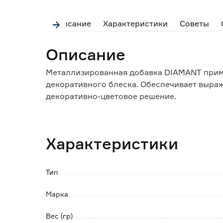
Описание
Характеристики
Советы
Описание
Металлизированная добавка DIAMANT прим
декоративного блеска. Обеспечивает выра
декоративно-цветовое решение.
Способ применения:
Добавка смешивается с эпоксидной затирко
Характеристики
г) на 1 кг затирочного состава. Смешивани
рекомендуется.
Тип
Марка
Вес (гр)