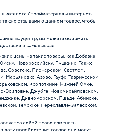
ы в каталоге Стройматериалы интернет-
 также отзывами о данном товаре, чтобы
газине Бауцентр, вы можете оформить
доставке и самовывозе
.
изкие цены на такие товары, как Добавка
 Омску, Новороссийску, Пушкино. Также
ве, Советске, Пионерском, Светлом,
, Марьяновке, Азово, Гауфе, Таврическом,
Горьковском, Кропоткине, Нижней Омке,
по-Осиповке, Джубге, Новомихайловском,
ленджике, Дивноморском, Пшаде, Абинске,
аевской, Темрюке, Переславле-Залесском,
авляет за собой право изменить
а дату приобретения товара они могут