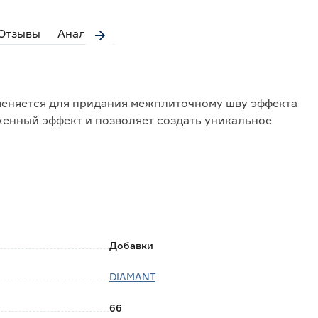
Отзывы
Аналоги
еняется для придания межплиточному шву эффекта
женный эффект и позволяет создать уникальное
й DIAMANT 009 Хамелеон в соотношении 1 пакет (66
е продукта в иной пропорции или с иной затиркой не
Добавки
DIAMANT
66