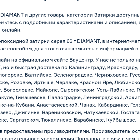
г DIAMANT и другие товары категории Затирки доступн
омьтесь с подробными характеристиками и описанием, а
 онлайн.
эпоксидной затирки серая 66 г DIAMANT, в интернет-ма
вас способом, для этого ознакомьтесь с информацией о
лайн на официальном сайте Бауцентр. У нас не только н
, но и быстрая доставка по Калининграду, Краснодару,
логорске, Балтийске, Зеленоградске, Черняховске, Гусе
ске, Розовке, Иртыше, Черлаке, Красном Яре, Любинском
, Богословке, Майкопе, Сыропятском, Усть-Лабинске, 
куле, Тимашевске, Павлоградке, Ленинградской, Архи
ске-на-Кубани, Анастасиевской, Чанах, Кабардинке, Ге
зево, Джигинке, Варениковской, Натухаевской, Гостаг
ске, Саргатском, Тюкалинске, Барабинске, Куйбышеве.
в предоставлены производителями. Производитель ост
дварительного уведомления Продавца, в связи с чем, н