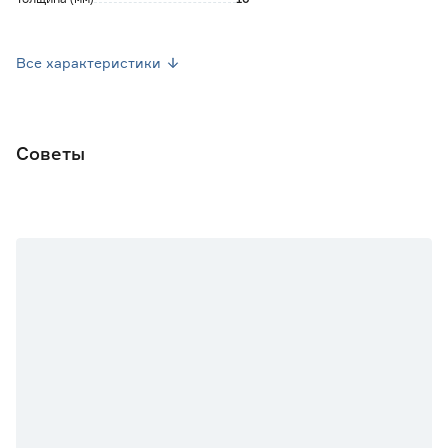
Вес брутто (кг)
2.2
Все характеристики
Марка
ПРОФИЛОПОРТЕ
Страна производства
Россия
Советы
Цвет
Коричневый
Цвет производителя
Дуб темный