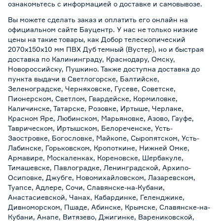
ознакомьтесь с информацией о
доставке и самовывозе
.
Вы можете сделать заказ и оплатить его онлайн на
официальном сайте Бауцентр. У нас не только низкие
цены на такие товары, как Добор телескопический
2070х150х10 мм ПВХ Дуб темный (Вустер), но и быстрая
доставка по Калининграду, Краснодару, Омску,
Новороссийску, Пушкино. Также доступна доставка до
пункта выдачи в Светлогорске, Балтийске,
Зеленоградске, Черняховске, Гусеве, Советске,
Пионерском, Светлом, Гвардейске, Кормиловке,
Каличинске, Татарске, Розовке, Иртыше, Черлаке,
Красном Яре, Любинском, Марьяновке, Азово, Гауфе,
Таврическом, Иртышском, Белореченске, Усть-
Заостровке, Богословке, Майкопе, Сыропятском, Усть-
Лабинске, Горьковском, Кропоткине, Нижней Омке,
Армавире, Москаленках, Кореновске, Шербакуле,
Тимашевске, Павлоградке, Ленинградской, Архипо-
Осиповке, Джубге, Новомихайловском, Лазаревском,
Туапсе, Адлере, Сочи, Славянске-на-Кубани,
Анастасиевской, Чанах, Кабардинке, Геленджике,
Дивноморском, Пшаде, Абинске, Крымске, Славянске-на-
Кубани, Анапе, Витязево, Джигинке, Варениковской,