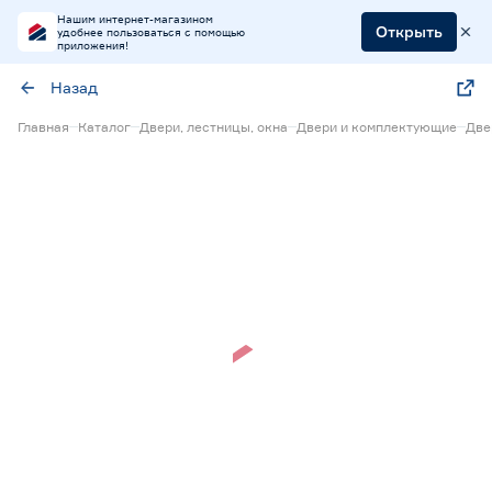
Нашим интернет-магазином
Открыть
удобнее пользоваться с помощью
приложения!
Назад
Главная
Каталог
Двери, лестницы, окна
Двери и комплектующие
Две
Нет в наличии