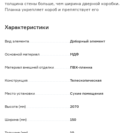
толщина стены больше, чем ширина дверной коробки.
Планка укрепляет короб и препятствует его
расшатыванию.
Характеристики
Особенности и преимущества:
- телескопическая конструкция позволяет устанавливать
элемент без применения дополнительного крепежа;
Вид элемента
Доборный элемент
- ПВХ устойчив к механическим повреждениям и
воздействию влаги;
Основной материал
МДФ
- за изделием легко ухаживать, достаточно протереть
влажной губкой.
Материал внешней отделки
ПВХ-пленка
Конструкция
Телескопическая
Место установки
Сухие помещения
Высота (мм)
2070
Ширина (мм)
150
Толщина (мм)
10