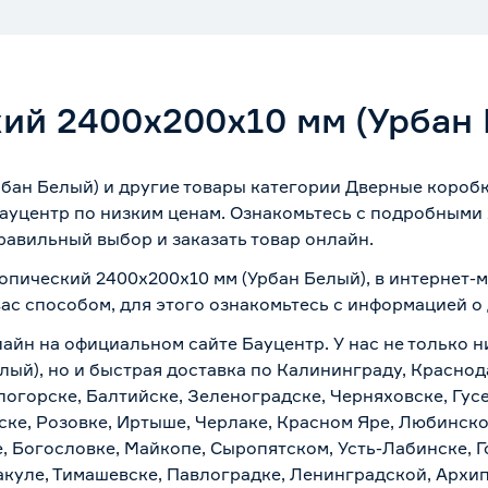
ий 2400х200х10 мм (Урбан
бан Белый) и другие товары категории Дверные коробк
Бауцентр по низким ценам. Ознакомьтесь с подробными 
равильный выбор и заказать товар онлайн.
копический 2400х200х10 мм (Урбан Белый), в интернет-
вас способом, для этого ознакомьтесь с информацией о
лайн на официальном сайте Бауцентр. У нас не только н
лый), но и быстрая доставка по Калининграду, Краснод
логорске, Балтийске, Зеленоградске, Черняховске, Гусе
ске, Розовке, Иртыше, Черлаке, Красном Яре, Любинском
, Богословке, Майкопе, Сыропятском, Усть-Лабинске, 
куле, Тимашевске, Павлоградке, Ленинградской, Архи