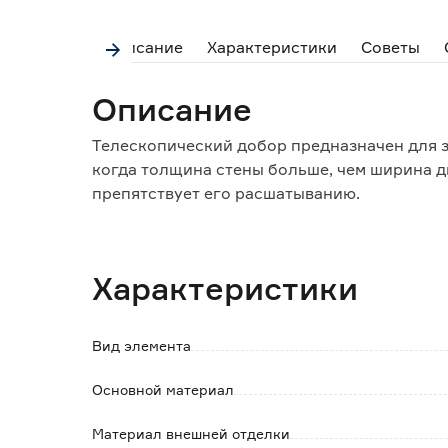
Описание
Характеристики
Советы
Описание
Телескопический добор предназначен для з
когда толщина стены больше, чем ширина д
препятствует его расшатыванию.
Особенности и преимущества:
- телескопическая конструкция позволяет 
Характеристики
дополнительного крепежа;
- финишная отделка - полипропиленовая пл
Вид элемента
Основной материал
Материал внешней отделки