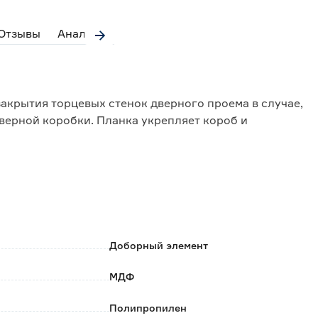
Отзывы
Аналоги
акрытия торцевых стенок дверного проема в случае,
верной коробки. Планка укрепляет короб и
устанавливать элемент без применения
енка высокой износостойкости.
Доборный элемент
МДФ
Полипропилен