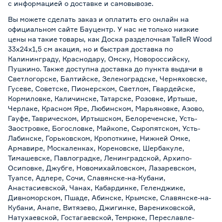
с информацией о
доставке и самовывозе
.
Вы можете сделать заказ и оплатить его онлайн на
официальном сайте Бауцентр. У нас не только низкие
цены на такие товары, как Доска разделочная TalleR Wood
33х24х1,5 см акация, но и быстрая доставка по
Калининграду, Краснодару, Омску, Новороссийску,
Пушкино. Также доступна доставка до пункта выдачи в
Светлогорске, Балтийске, Зеленоградске, Черняховске,
Гусеве, Советске, Пионерском, Светлом, Гвардейске,
Кормиловке, Каличинске, Татарске, Розовке, Иртыше,
Черлаке, Красном Яре, Любинском, Марьяновке, Азово,
Гауфе, Таврическом, Иртышском, Белореченске, Усть-
Заостровке, Богословке, Майкопе, Сыропятском, Усть-
Лабинске, Горьковском, Кропоткине, Нижней Омке,
Армавире, Москаленках, Кореновске, Шербакуле,
Тимашевске, Павлоградке, Ленинградской, Архипо-
Осиповке, Джубге, Новомихайловском, Лазаревском,
Туапсе, Адлере, Сочи, Славянске-на-Кубани,
Анастасиевской, Чанах, Кабардинке, Геленджике,
Дивноморском, Пшаде, Абинске, Крымске, Славянске-на-
Кубани, Анапе, Витязево, Джигинке, Варениковской,
Натухаевской, Гостагаевской, Темрюке, Переславле-