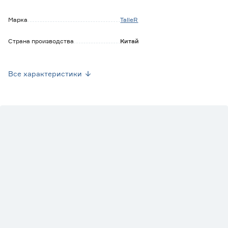
Марка
TalleR
Страна производства
Китай
Вес брутто (кг)
0.7
Все характеристики