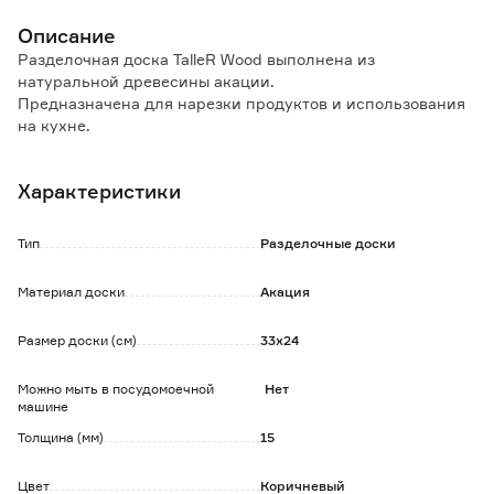
Описание
Разделочная доска TalleR Wood выполнена из
натуральной древесины акации.
Предназначена для нарезки продуктов и использования
на кухне.
Особенности и преимущества:
Характеристики
- является одной из самых твердых пород дерева;
- большой размер;
- легко использовать и ухаживать;
Тип
Разделочные доски
- не тупит ножи, не впитывает запахи.
Материал доски
Акация
Обратите внимание:
Рисунок каждой доски индивидуален, так как изделие
Размер доски (см)
33х24
выполнено из натурального материала.
Древесина акации может быть как темных, так и светлых
оттенков.
Можно мыть в посудомоечной
Нет
машине
Рекомендуется ручная мойка.
Толщина (мм)
15
Цвет
Коричневый