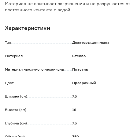
Материал не впитывает загрязнения и не разрушается от
постоянного контакта с водой.
Подходит для использования с жидким мылом, моющим
средством, лосьоном или кремом.
Характеристики
Тип
Дозаторы для мыла
Материал
Стекло
Материал нажимного механизма
Пластик
Цвет
Прозрачный
Ширина (см)
7.5
Высота (см)
16
Глубина (см)
7.5
Объем (мл)
350