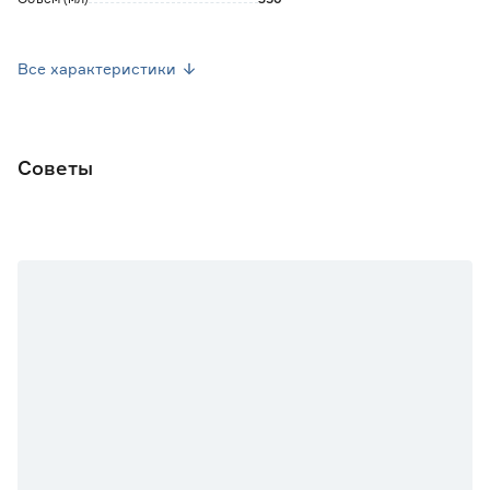
Марка
Delphinium
Все характеристики
Страна производства
Китай
Вес брутто (кг)
0.375
Советы