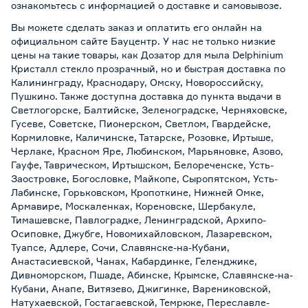
ознакомьтесь с информацией о
доставке и самовывозе
.
Вы можете сделать заказ и оплатить его онлайн на
официальном сайте Бауцентр. У нас не только низкие
цены на такие товары, как Дозатор для мыла Delphinium
Кристалл стекло прозрачный, но и быстрая доставка по
Калининграду, Краснодару, Омску, Новороссийску,
Пушкино. Также доступна доставка до пункта выдачи в
Светлогорске, Балтийске, Зеленоградске, Черняховске,
Гусеве, Советске, Пионерском, Светлом, Гвардейске,
Кормиловке, Каличинске, Татарске, Розовке, Иртыше,
Черлаке, Красном Яре, Любинском, Марьяновке, Азово,
Гауфе, Таврическом, Иртышском, Белореченске, Усть-
Заостровке, Богословке, Майкопе, Сыропятском, Усть-
Лабинске, Горьковском, Кропоткине, Нижней Омке,
Армавире, Москаленках, Кореновске, Шербакуле,
Тимашевске, Павлоградке, Ленинградской, Архипо-
Осиповке, Джубге, Новомихайловском, Лазаревском,
Туапсе, Адлере, Сочи, Славянске-на-Кубани,
Анастасиевской, Чанах, Кабардинке, Геленджике,
Дивноморском, Пшаде, Абинске, Крымске, Славянске-на-
Кубани, Анапе, Витязево, Джигинке, Варениковской,
Натухаевской, Гостагаевской, Темрюке, Переславле-