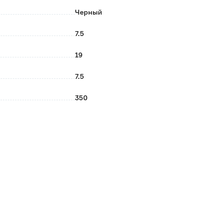
Черный
7.5
19
7.5
350
Fora
Китай
0.75