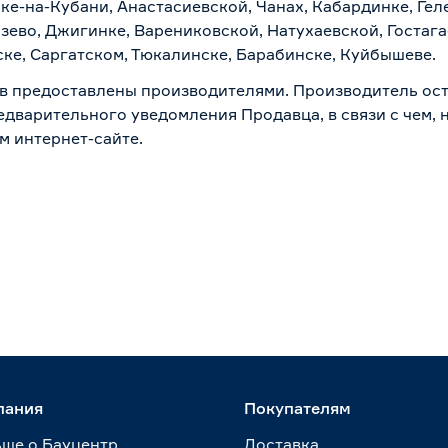
ске-на-Кубани, Анастасиевской, Чанах, Кабардинке, Ге
зево, Джигинке, Варениковской, Натухаевской, Гостаг
ске, Саргатском, Тюкалинске, Барабинске, Куйбышеве.
в предоставлены производителями. Производитель ост
дварительного уведомления Продавца, в связи с чем, н
м интернет-сайте.
пания
Покупателям
ше о Бауцентр
Доставка