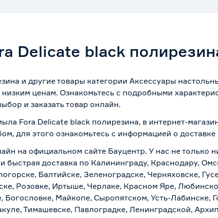
a Delicate black полирезин
резина и другие товары категории Аксессуары настольн
 низким ценам. Ознакомьтесь с подробными характерис
ыбор и заказать товар онлайн.
мыла Fora Delicate black полирезина, в интернет-магаз
бом, для этого ознакомьтесь с информацией о
доставке
лайн на официальном сайте Бауцентр. У нас не только н
но и быстрая доставка по Калининграду, Краснодару, Ом
логорске, Балтийске, Зеленоградске, Черняховске, Гусе
ске, Розовке, Иртыше, Черлаке, Красном Яре, Любинском
, Богословке, Майкопе, Сыропятском, Усть-Лабинске, 
куле, Тимашевске, Павлоградке, Ленинградской, Архи