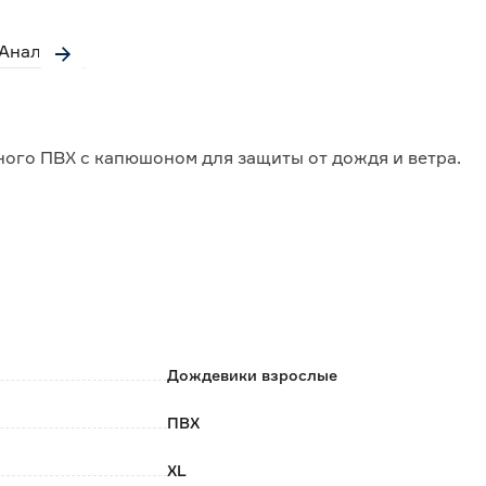
Аналоги
ого ПВХ с капюшоном для защиты от дождя и ветра.
 зонт;
шалку или крючок.
Дождевики взрослые
ПВХ
XL