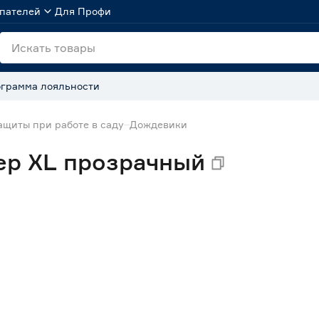
пателей
Для Профи
грамма лояльности
ащиты при работе в саду
Дождевики
ер XL прозрачный