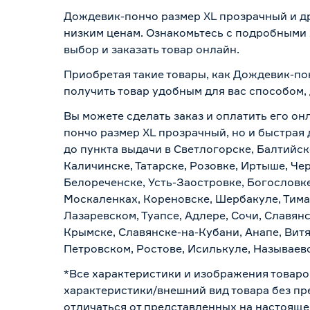
Дождевик-пончо размер XL прозрачный и др
низким ценам. Ознакомьтесь с подробными 
выбор и заказать товар онлайн.
Приобретая такие товары, как Дождевик-по
получить товар удобным для вас способом,
Вы можете сделать заказ и оплатить его он
пончо размер XL прозрачный, но и быстрая 
до пункта выдачи в Светлогорске, Балтийск
Каличинске, Татарске, Розовке, Иртыше, Че
Белореченске, Усть-Заостровке, Богословк
Москаленках, Кореновске, Шербакуле, Тим
Лазаревском, Туапсе, Адлере, Сочи, Славян
Крымске, Славянске-на-Кубани, Анапе, Витя
Петровском, Ростове, Исилькуле, Называев
*Все характеристики и изображения товаро
характеристики/внешний вид товара без пре
отличаться от представленных на настояще