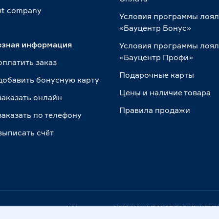
t сompany
Условия программы лоя
«Бауцентр Бонус»
езная информация
Условия программы лоя
«Бауцентр Профи»
оплатить заказ
Подарочные карты
добавить бонусную карту
Цены и наличие товара
заказать онлайн
Правила продажи
заказать по телефону
выписать счёт
. Калининград, ул. А.Невского, 205. ИНН 7702596813, К