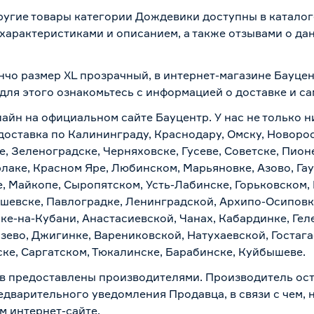
угие товары категории Дождевики доступны в каталог
характеристиками и описанием, а также отзывами о да
нчо размер XL прозрачный, в интернет-магазине Бауце
 для этого ознакомьтесь с информацией о
доставке и с
лайн на официальном сайте Бауцентр. У нас не только н
доставка по Калининграду, Краснодару, Омску, Новоро
е, Зеленоградске, Черняховске, Гусеве, Советске, Пион
рлаке, Красном Яре, Любинском, Марьяновке, Азово, Га
е, Майкопе, Сыропятском, Усть-Лабинске, Горьковском,
ашевске, Павлоградке, Ленинградской, Архипо-Осиповк
ске-на-Кубани, Анастасиевской, Чанах, Кабардинке, Ге
зево, Джигинке, Варениковской, Натухаевской, Гостаг
ске, Саргатском, Тюкалинске, Барабинске, Куйбышеве.
в предоставлены производителями. Производитель ост
дварительного уведомления Продавца, в связи с чем, н
м интернет-сайте.