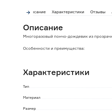
Описание
Характеристики
Отзывы
Описание
Многоразовый пончо-дождевик из прозрачн
Особенности и преимущества:
- свободные руки, так как не нужно держать
- компактное хранение;
- легко сушить - достаточно повесить на ве
Характеристики
Тип
Материал
Размер