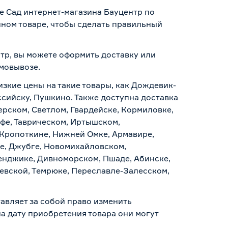
е Сад интернет-магазина Бауцентр по
нном товаре, чтобы сделать правильный
нтр, вы можете оформить доставку или
амовывозе
.
изкие цены на такие товары, как Дождевик-
ссийску, Пушкино. Также доступна доставка
ерском, Светлом, Гвардейске, Кормиловке,
уфе, Таврическом, Иртышском,
 Кропоткине, Нижней Омке, Армавире,
е, Джубге, Новомихайловском,
ленджике, Дивноморском, Пшаде, Абинске,
аевской, Темрюке, Переславле-Залесском,
авляет за собой право изменить
а дату приобретения товара они могут