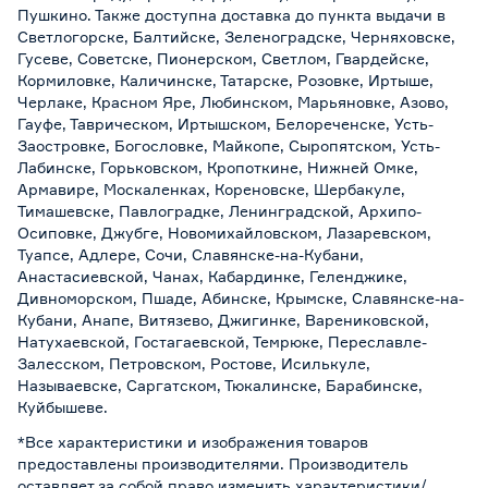
Пушкино. Также доступна доставка до пункта выдачи в
Светлогорске, Балтийске, Зеленоградске, Черняховске,
Гусеве, Советске, Пионерском, Светлом, Гвардейске,
Кормиловке, Каличинске, Татарске, Розовке, Иртыше,
Черлаке, Красном Яре, Любинском, Марьяновке, Азово,
Гауфе, Таврическом, Иртышском, Белореченске, Усть-
Заостровке, Богословке, Майкопе, Сыропятском, Усть-
Лабинске, Горьковском, Кропоткине, Нижней Омке,
Армавире, Москаленках, Кореновске, Шербакуле,
Тимашевске, Павлоградке, Ленинградской, Архипо-
Осиповке, Джубге, Новомихайловском, Лазаревском,
Туапсе, Адлере, Сочи, Славянске-на-Кубани,
Анастасиевской, Чанах, Кабардинке, Геленджике,
Дивноморском, Пшаде, Абинске, Крымске, Славянске-на-
Кубани, Анапе, Витязево, Джигинке, Варениковской,
Натухаевской, Гостагаевской, Темрюке, Переславле-
Залесском, Петровском, Ростове, Исилькуле,
Называевске, Саргатском, Тюкалинске, Барабинске,
Куйбышеве.
*Все характеристики и изображения товаров
предоставлены производителями. Производитель
оставляет за собой право изменить характеристики/