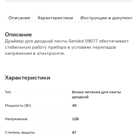
Описание
Характеристики
Инструкции и документы
Описание
Драйвер для диодной ленты Geniled 09077 обеспечивает
стабильную работу прибора в условиях перепадов
напряжения в электросети.
Преимущества:
- функция защиты от перегрузки, перегрева и короткого
Характеристики
замыкания;
- возможность применения в помещениях с повышенной
влажностью или на улице благодаря высокой степени
Тип
Блоки питания для ленты
защиты IP67;
диодной
- улучшение эффективности светодиода;
Мощность (Вт)
40
- стабилизация по напряжению;
- высокий КПД;
Напряжение
12В
- надежность изделия и защита от механических
повреждений за счет высококачественных и прочных
материалов;
Степень защиты
67