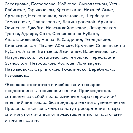
Заостровке, Богословке, Майкопе, Сыропятском, Усть-
Лабинске, Горьковском, Кропоткине, Нижней Омке,
Армавире, Москаленках, Кореновске, Шербакуле,
Тимашевске, Павлоградке, Ленинградской, Архипо-
Осиповке, Джубге, Новомихайловском, Лазаревском,
Туапсе, Адлере, Сочи, Славянске-на-Кубани,
Анастасиевской, Чанах, Кабардинке, Геленджике,
Дивноморском, Пшаде, Абинске, Крымске, Славянске-на-
Кубани, Анапе, Витязево, Джигинке, Варениковской,
Натухаевской, Гостагаевской, Темрюке, Переславле-
Залесском, Петровском, Ростове, Исилькуле,
Называевске, Саргатском, Тюкалинске, Барабинске,
Куйбышеве.
*Все характеристики и изображения товаров
предоставлены производителями. Производитель
оставляет за собой право изменить характеристики/
внешний вид товара без предварительного уведомления
Продавца, в связи с чем, на дату приобретения товара
они могут отличаться от представленных на настоящем
интернет-сайте.