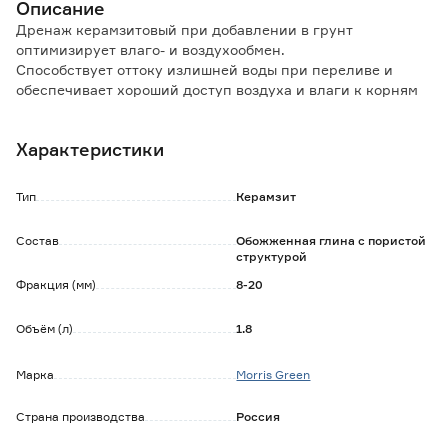
Описание
Дренаж керамзитовый при добавлении в грунт
оптимизирует влаго- и воздухообмен.
Способствует оттоку излишней воды при переливе и
обеспечивает хороший доступ воздуха и влаги к корням
растений.
Может применяться для мульчирования почвы.
Характеристики
В связи с тем, что керамзит имеет форму и цвет, сходные
с природным камнем, он может применяться не только в
целях защиты поверхности грунта от появления плесени
Тип
Керамзит
и мхов, но и в декоративных целях.
Благодаря природной щелочи, добавление керамзита
Состав
Обожженная глина с пористой
препятствует возможному закислению грунта.
структурой
Фракция (мм)
8-20
Объём (л)
1.8
Марка
Morris Green
Страна производства
Россия