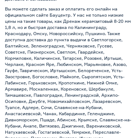
Вы можете сделать заказ и оплатить его онлайн на
официальном сайте Бауцентр. У нас не только низкие
цены на такие товары, как Дренаж керамзитовый 8-20 мм
1,8 л, но и быстрая доставка по Калининграду,
Краснодару, Омску, Новороссийску, Пушкино. Также
доступна доставка до пункта выдачи в Светлогорске,
Балтийске, Зеленоградске, Черняховске, Гусеве,
Советске, Пионерском, Светлом, Гвардейске,
Кормиловке, Каличинске, Татарске, Розовке, Иртыше,
Черлаке, Красном Яре, Любинском, Марьяновке, Азово,
Гауфе, Таврическом, Иртышском, Белореченске, Усть-
Заостровке, Богословке, Майкопе, Сыропятском, Усть-
Лабинске, Горьковском, Кропоткине, Нижней Омке,
Армавире, Москаленках, Кореновске, Шербакуле,
Тимашевске, Павлоградке, Ленинградской, Архипо-
Осиповке, Джубге, Новомихайловском, Лазаревском,
Туапсе, Адлере, Сочи, Славянске-на-Кубани,
Анастасиевской, Чанах, Кабардинке, Геленджике,
Дивноморском, Пшаде, Абинске, Крымске, Славянске-на-
Кубани, Анапе, Витязево, Джигинке, Варениковской,
Натухаевской, Гостагаевской, Темрюке, Переславле-