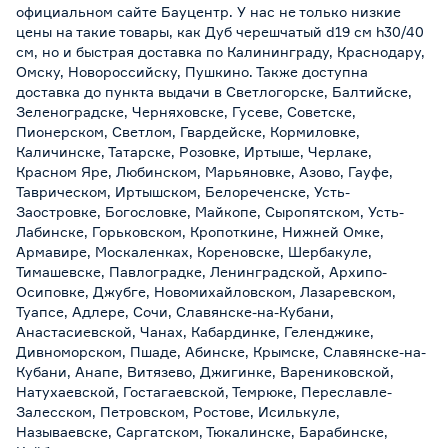
официальном сайте Бауцентр. У нас не только низкие
цены на такие товары, как Дуб черешчатый d19 см h30/40
см, но и быстрая доставка по Калининграду, Краснодару,
Омску, Новороссийску, Пушкино. Также доступна
доставка до пункта выдачи в Светлогорске, Балтийске,
Зеленоградске, Черняховске, Гусеве, Советске,
Пионерском, Светлом, Гвардейске, Кормиловке,
Каличинске, Татарске, Розовке, Иртыше, Черлаке,
Красном Яре, Любинском, Марьяновке, Азово, Гауфе,
Таврическом, Иртышском, Белореченске, Усть-
Заостровке, Богословке, Майкопе, Сыропятском, Усть-
Лабинске, Горьковском, Кропоткине, Нижней Омке,
Армавире, Москаленках, Кореновске, Шербакуле,
Тимашевске, Павлоградке, Ленинградской, Архипо-
Осиповке, Джубге, Новомихайловском, Лазаревском,
Туапсе, Адлере, Сочи, Славянске-на-Кубани,
Анастасиевской, Чанах, Кабардинке, Геленджике,
Дивноморском, Пшаде, Абинске, Крымске, Славянске-на-
Кубани, Анапе, Витязево, Джигинке, Варениковской,
Натухаевской, Гостагаевской, Темрюке, Переславле-
Залесском, Петровском, Ростове, Исилькуле,
Называевске, Саргатском, Тюкалинске, Барабинске,