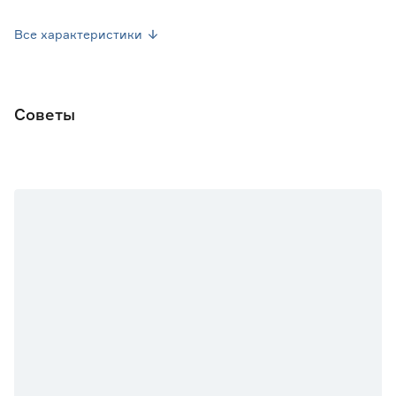
Высота саженца (см)
до 40
Все характеристики
Вид упаковки
Горшок
Диаметр контейнера (см)
19
Советы
Объем контейнера (л)
3
Марка
Леспрус
Страна производства
Россия
Вес брутто (кг)
0