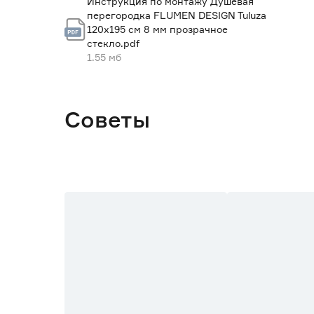
Инструкция по монтажу Душевая
перегородка FLUMEN DESIGN Tuluza
Вес брутто (кг)
120х195 см 8 мм прозрачное
стекло.pdf
1.55 мб
Советы