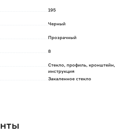
де в коробке из прочного картона.
195
Черный
Прозрачный
8
Стекло, профиль, кронштейн,
инструкция
Закаленное стекло
FLUMEN DESIGN
Китай
2 года
енты
120х195