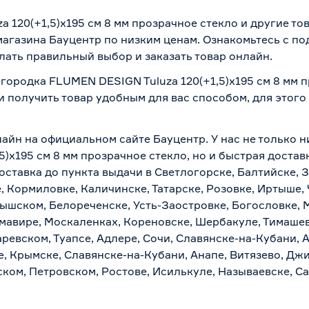
 120(+1,5)х195 см 8 мм прозрачное стекло и другие т
магазина Бауцентр по низким ценам. Ознакомьтесь с п
лать правильный выбор и заказать товар онлайн.
городка FLUMEN DESIGN Tuluza 120(+1,5)х195 см 8 мм п
и получить товар удобным для вас способом, для этог
лайн на официальном сайте Бауцентр. У нас не только н
)х195 см 8 мм прозрачное стекло, но и быстрая достав
ставка до пункта выдачи в Светлогорске, Балтийске, З
, Кормиловке, Каличинске, Татарске, Розовке, Иртыше,
тышском, Белореченске, Усть-Заостровке, Богословке, 
мавире, Москаленках, Кореновске, Шербакуле, Тимашев
евском, Туапсе, Адлере, Сочи, Славянске-на-Кубани, 
, Крымске, Славянске-на-Кубани, Анапе, Витязево, Джи
ком, Петровском, Ростове, Исилькуле, Называевске, С