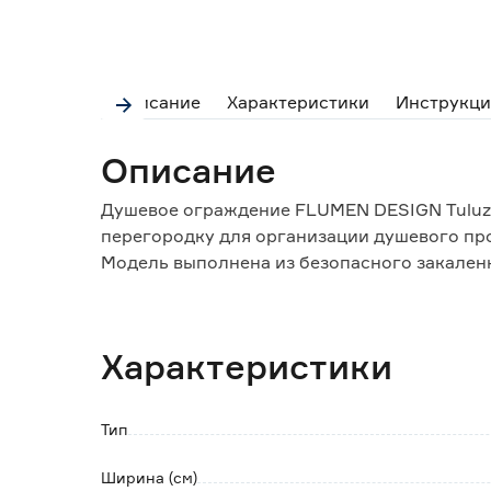
Описание
Характеристики
Инструкци
Описание
Душевое ограждение FLUMEN DESIGN Tuluza
перегородку для организации душевого пр
Модель выполнена из безопасного закаленн
Стекло крепится к стене при помощи прис
фиксируется к противоположной стене на
Кронштейн регулируется по длине в диапаз
Характеристики
Алюминиевый профиль, покрытый порошков
Душевое ограждение может устанавливатьс
трапов, так и в комбинации с душевым под
Тип
Возможен как правосторонний монтаж, так 
Ширина (см)