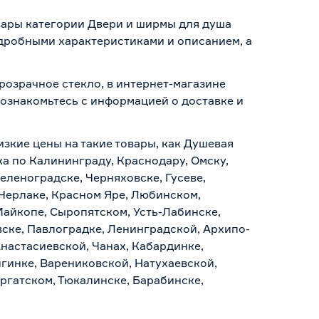
овары категории Двери и ширмы для душа
одробными характеристиками и описанием, а
розрачное стекло, в интернет-магазине
о ознакомьтесь с информацией о
доставке и
изкие цены на такие товары, как Душевая
ка по Калининграду, Краснодару, Омску,
еленоградске, Черняховске, Гусеве,
 Черлаке, Красном Яре, Любинском,
Майкопе, Сыропятском, Усть-Лабинске,
ске, Павлоградке, Ленинградской, Архипо-
Анастасиевской, Чанах, Кабардинке,
гинке, Варениковской, Натухаевской,
аргатском, Тюкалинске, Барабинске,