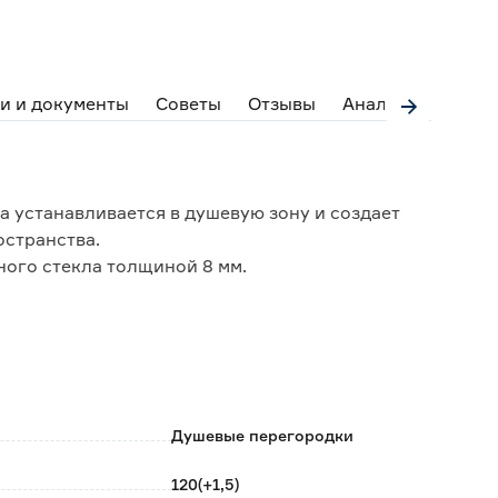
и и документы
Советы
Отзывы
Аналоги
 устанавливается в душевую зону и создает
остранства.
ого стекла толщиной 8 мм.
тенного алюминиевого профиля и дополнительно
дежным кронштейном.
оне 80-100 см.
ой краской, не подвержен коррозии.
я как на пол с использованием душевых каналов и
доном.
Душевые перегородки
и левосторонний.
120(+1,5)