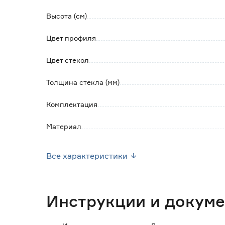
Обратите внимание:
Ограждение поставляется в разобранном ви
Высота (см)
Инструкция по сборке прилагается.
Цвет профиля
Цвет стекол
Толщина стекла (мм)
Комплектация
Материал
Марка
Все характеристики
Страна производства
Гарантия
Инструкции и докум
Размер (см)