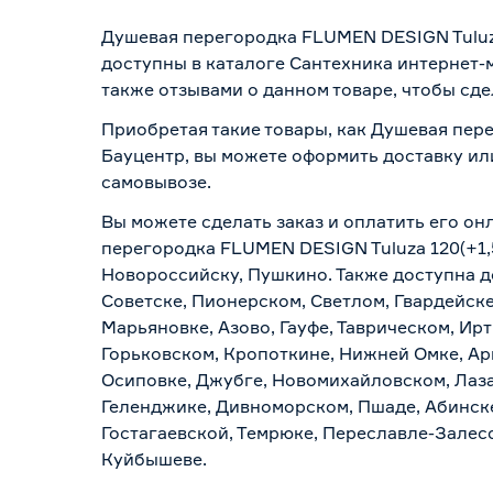
Душевая перегородка FLUMEN DESIGN Tuluza
доступны в каталоге Сантехника интернет-
также отзывами о данном товаре, чтобы сде
Приобретая такие товары, как Душевая пере
Бауцентр, вы можете оформить доставку ил
самовывозе
.
Вы можете сделать заказ и оплатить его он
перегородка FLUMEN DESIGN Tuluza 120(+1,5
Новороссийску, Пушкино. Также доступна до
Советске, Пионерском, Светлом, Гвардейске
Марьяновке, Азово, Гауфе, Таврическом, Ир
Горьковском, Кропоткине, Нижней Омке, Ар
Осиповке, Джубге, Новомихайловском, Лазар
Геленджике, Дивноморском, Пшаде, Абинске
Гостагаевской, Темрюке, Переславле-Залесс
Куйбышеве.