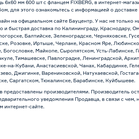
ь 6х60 мм 600 шт с фланцем FIXBERG, в интернет-мага
бом, для этого ознакомьтесь с информацией о
доставке
лайн на официальном сайте Бауцентр. У нас не только н
но и быстрая доставка по Калининграду, Краснодару, О
логорске, Балтийске, Зеленоградске, Черняховске, Гусе
ске, Розовке, Иртыше, Черлаке, Красном Яре, Любинском
, Богословке, Майкопе, Сыропятском, Усть-Лабинске, 
куле, Тимашевске, Павлоградке, Ленинградской, Архи
ске-на-Кубани, Анастасиевской, Чанах, Кабардинке, Ге
зево, Джигинке, Варениковской, Натухаевской, Гостаг
ске, Саргатском, Тюкалинске, Барабинске, Куйбышеве.
в предоставлены производителями. Производитель ост
дварительного уведомления Продавца, в связи с чем, н
м интернет-сайте.