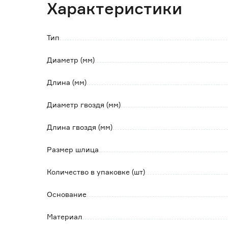
Характеристики
Изделие устанавливается в просверленное 
распирание дюбеля по всей длине.
Тип
Товар продается в ассортименте: с защитн
подголовником под шляпкой и без.
Диаметр (мм)
При заказе через интернет-магазин выбор п
товара на складе.
Длина (мм)
Диаметр гвоздя (мм)
Длина гвоздя (мм)
Размер шлица
Количество в упаковке (шт)
Основание
Материал