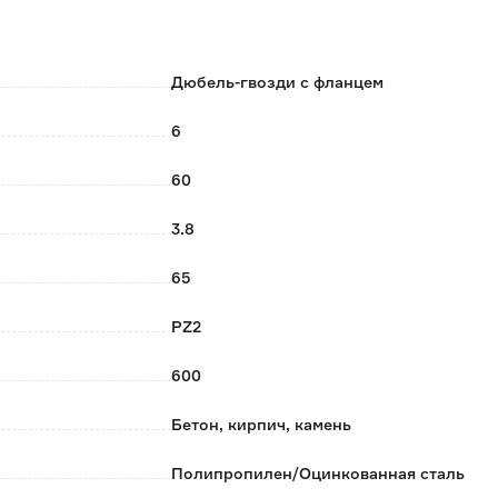
отверстие, при забивании гвоздя происходит
Дюбель-гвозди с фланцем
ым покрытием желтой и белой пассивации с
6
артии не предусмотрен, поставка зависит от наличия
60
3.8
65
PZ2
600
Бетон, кирпич, камень
Полипропилен/Оцинкованная сталь