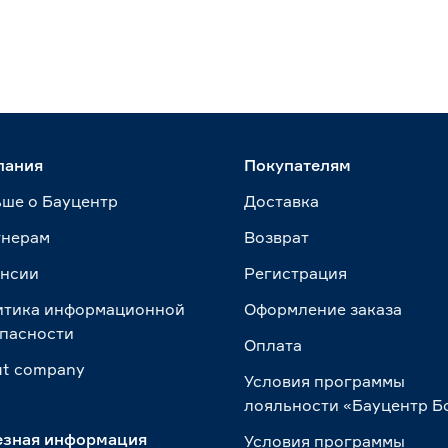
пания
Покупателям
ше о Бауцентр
Доставка
тнерам
Возврат
ансии
Регистрация
итика информационной
Оформление заказа
пасности
Оплата
t сompany
Условия программы
лояльности «Бауцентр Б
езная информация
Условия программы