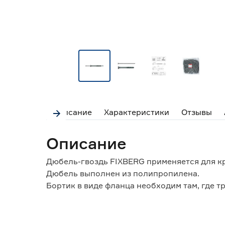
Описание
Характеристики
Отзывы
Описание
Дюбель-гвоздь FIXBERG применяется для кр
Дюбель выполнен из полипропилена.
Бортик в виде фланца необходим там, где 
За счет толщины манжеты нагрузка распред
прижимаемого материала и крепежа.
Гвоздь изготовлен из стали и имеет защитн