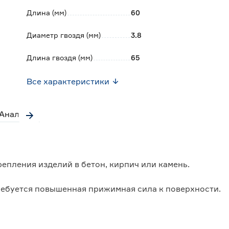
Длина (мм)
60
Диаметр гвоздя (мм)
3.8
Длина гвоздя (мм)
65
Все характеристики
Аналоги
епления изделий в бетон, кирпич или камень.
требуется повышенная прижимная сила к поверхности.
еляется равномерно, и не приводит к разрушению
ое покрытие.