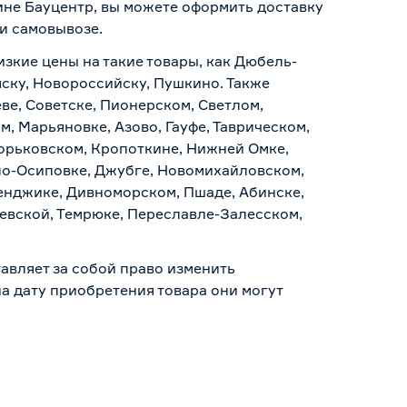
зине Бауцентр, вы можете оформить доставку
 и самовывозе
.
изкие цены на такие товары, как Дюбель-
мску, Новороссийску, Пушкино. Также
ве, Советске, Пионерском, Светлом,
, Марьяновке, Азово, Гауфе, Таврическом,
Горьковском, Кропоткине, Нижней Омке,
по-Осиповке, Джубге, Новомихайловском,
ленджике, Дивноморском, Пшаде, Абинске,
аевской, Темрюке, Переславле-Залесском,
авляет за собой право изменить
а дату приобретения товара они могут