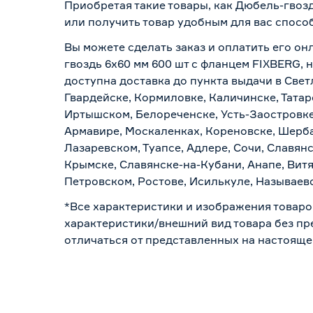
Приобретая такие товары, как Дюбель-гвозд
или получить товар удобным для вас спосо
Вы можете сделать заказ и оплатить его он
гвоздь 6х60 мм 600 шт с фланцем FIXBERG, 
доступна доставка до пункта выдачи в Свет
Гвардейске, Кормиловке, Каличинске, Татар
Иртышском, Белореченске, Усть-Заостровке
Армавире, Москаленках, Кореновске, Шерба
Лазаревском, Туапсе, Адлере, Сочи, Славян
Крымске, Славянске-на-Кубани, Анапе, Витя
Петровском, Ростове, Исилькуле, Называев
*Все характеристики и изображения товаро
характеристики/внешний вид товара без пре
отличаться от представленных на настояще