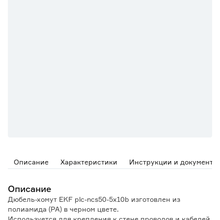
Описание
Характеристики
Инструкции и документы
Описание
Дюбель-хомут EKF plc-ncs50-5x10b изготовлен из
полиамида (PA) в черном цвете.
Используется для крепления к стене проводов и кабелей