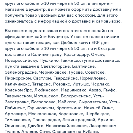
круглого кабеля 5-10 мм черный 50 шт, в интернет-
магазине Бауцентр, вы можете оформить доставку или
получить товар удобным для вас способом, для этого
ознакомьтесь с информацией о
доставке и самовывозе
.
Вы можете сделать заказ и оплатить его онлайн на
официальном сайте Бауцентр. У нас не только низкие
цены на такие товары, как Дюбель-хомут EKF для
круглого кабеля 5-10 мм черный 50 шт, но и быстрая
доставка по Калининграду, Краснодару, Омску,
Новороссийску, Пушкино. Также доступна доставка до
пункта выдачи в Светлогорске, Балтийске,
Зеленоградске, Черняховске, Гусеве, Советске,
Пионерском, Светлом, Гвардейске, Кормиловке,
Каличинске, Татарске, Розовке, Иртыше, Черлаке,
Красном Яре, Любинском, Марьяновке, Азово, Гауфе,
Таврическом, Иртышском, Белореченске, Усть-
Заостровке, Богословке, Майкопе, Сыропятском, Усть-
Лабинске, Горьковском, Кропоткине, Нижней Омке,
Армавире, Москаленках, Кореновске, Шербакуле,
Тимашевске, Павлоградке, Ленинградской, Архипо-
Осиповке, Джубге, Новомихайловском, Лазаревском,
Туапсе, Адлере, Сочи, Славянске-на-Кубани,