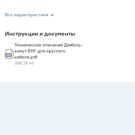
Диаметр сверления отверстия (мм)
6
Все характеристики
Глубина сверления отверстия (мм)
40
Инструкции и документы
Техническое описание Дюбель-
хомут EKF для круглого
кабеля.pdf
368.19 кб