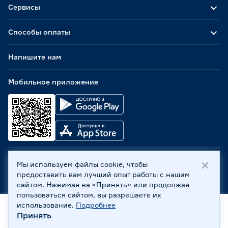
Сервисы
Способы оплаты
Напишите нам
Мобильное приложение
Мы используем файлы cookie, чтобы
ООО «Бауцентр Рус» 2004 -
2026
, 236029, г. Калининград,
предоставить вам лучший опыт работы с нашим
ул. А.Невского, 205. ИНН 7702596813, КПП 390601001 ©
сайтом. Нажимая на «Принять» или продолжая
Все права защищены
пользоваться сайтом, вы разрешаете их
Политика обработки персональных данных
использование.
Подробнее
Правовая информация
Принять
Главная
Каталог
Корзина
Профиль
Охрана труда