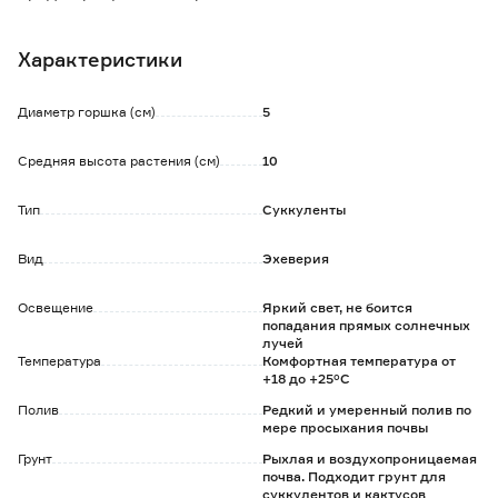
Нельзя допускать переливов, иначе стебель и корни
растения начнут гнить. При недоливе листья становятся
Характеристики
мягкими и сморщиваются. При недостатке света стебли
вытягиваются и оголяются.
Цветение начинается весной на 2-ой год выращивания
Диаметр горшка (см)
5
при соблюдении холодного содержания зимой при
+10°C. Также необходимо обеспечить длинный световой
Средняя высота растения (см)
10
день.
Тип
Суккуленты
Обратите внимание:
Товар продается в ассортименте. Наличие конкретного
цвета вы сможете узнать в магазине.
Вид
Эхеверия
Освещение
Яркий свет, не боится
попадания прямых солнечных
лучей
Температура
Комфортная температура от
+18 до +25°C
Полив
Редкий и умеренный полив по
мере просыхания почвы
Грунт
Рыхлая и воздухопроницаемая
почва. Подходит грунт для
суккулентов и кактусов