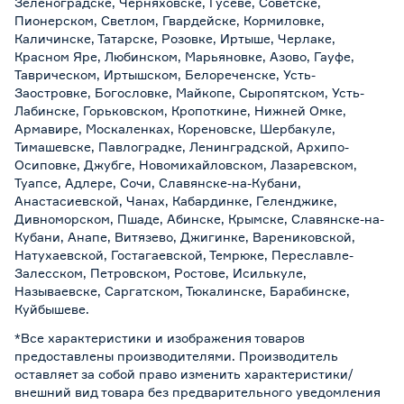
Зеленоградске, Черняховске, Гусеве, Советске,
Пионерском, Светлом, Гвардейске, Кормиловке,
Каличинске, Татарске, Розовке, Иртыше, Черлаке,
Красном Яре, Любинском, Марьяновке, Азово, Гауфе,
Таврическом, Иртышском, Белореченске, Усть-
Заостровке, Богословке, Майкопе, Сыропятском, Усть-
Лабинске, Горьковском, Кропоткине, Нижней Омке,
Армавире, Москаленках, Кореновске, Шербакуле,
Тимашевске, Павлоградке, Ленинградской, Архипо-
Осиповке, Джубге, Новомихайловском, Лазаревском,
Туапсе, Адлере, Сочи, Славянске-на-Кубани,
Анастасиевской, Чанах, Кабардинке, Геленджике,
Дивноморском, Пшаде, Абинске, Крымске, Славянске-на-
Кубани, Анапе, Витязево, Джигинке, Варениковской,
Натухаевской, Гостагаевской, Темрюке, Переславле-
Залесском, Петровском, Ростове, Исилькуле,
Называевске, Саргатском, Тюкалинске, Барабинске,
Куйбышеве.
*Все характеристики и изображения товаров
предоставлены производителями. Производитель
оставляет за собой право изменить характеристики/
внешний вид товара без предварительного уведомления