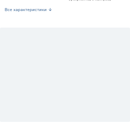
Марка
Флора Кармен
Все характеристики
Страна производства
Нидерланды
Вес брутто (кг)
0