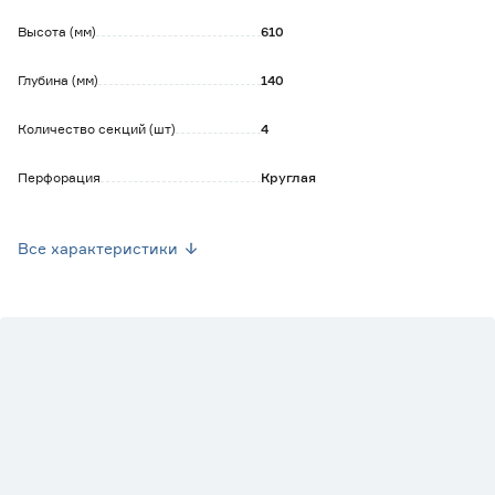
Высота (мм)
610
Глубина (мм)
140
Количество секций (шт)
4
Перфорация
Круглая
Марка
ЭРА
Все характеристики
Страна производства
Россия
Вес брутто (кг)
1.463