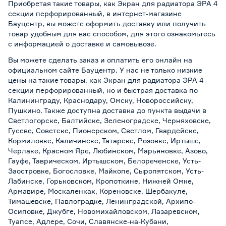
Приобретая такие товары, как Экран для радиатора ЭРА 4
секции перфорированный, в интернет-магазине
Бауцентр, вы можете оформить доставку или получить
товар удобным для вас способом, для этого ознакомьтесь
с информацией о
доставке и самовывозе
.
Вы можете сделать заказ и оплатить его онлайн на
официальном сайте Бауцентр. У нас не только низкие
цены на такие товары, как Экран для радиатора ЭРА 4
секции перфорированный, но и быстрая доставка по
Калининграду, Краснодару, Омску, Новороссийску,
Пушкино. Также доступна доставка до пункта выдачи в
Светлогорске, Балтийске, Зеленоградске, Черняховске,
Гусеве, Советске, Пионерском, Светлом, Гвардейске,
Кормиловке, Каличинске, Татарске, Розовке, Иртыше,
Черлаке, Красном Яре, Любинском, Марьяновке, Азово,
Гауфе, Таврическом, Иртышском, Белореченске, Усть-
Заостровке, Богословке, Майкопе, Сыропятском, Усть-
Лабинске, Горьковском, Кропоткине, Нижней Омке,
Армавире, Москаленках, Кореновске, Шербакуле,
Тимашевске, Павлоградке, Ленинградской, Архипо-
Осиповке, Джубге, Новомихайловском, Лазаревском,
Туапсе, Адлере, Сочи, Славянске-на-Кубани,