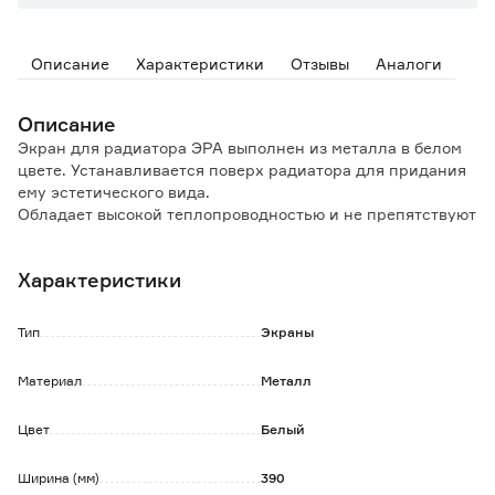
Описание
Характеристики
Отзывы
Аналоги
Описание
Экран для радиатора ЭРА выполнен из металла в белом
цвете. Устанавливается поверх радиатора для придания
ему эстетического вида.
Обладает высокой теплопроводностью и не препятствуют
теплообмену.
Характеристики
Имеет 4-х секционное перфорированное исполнение.
Тип
Экраны
Материал
Металл
Цвет
Белый
Ширина (мм)
390