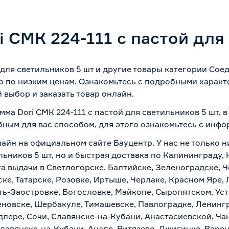
 СМК 224-111 с пастой для
 для светильников 5 шт и другие товары категории Со
 по низким ценам. Ознакомьтесь с подробными характ
 выбор и заказать товар онлайн.
мма Dori СМК 224-111 с пастой для светильников 5 шт, 
бным для вас способом, для этого ознакомьтесь с инф
айн на официальном сайте Бауцентр. У нас не только н
ильников 5 шт, но и быстрая доставка по Калининграду,
а выдачи в Светлогорске, Балтийске, Зеленоградске, Ч
ке, Татарске, Розовке, Иртыше, Черлаке, Красном Яре, 
ть-Заостровке, Богословке, Майкопе, Сыропятском, Уст
новске, Шербакуле, Тимашевске, Павлоградке, Ленинг
лере, Сочи, Славянске-на-Кубани, Анастасиевской, Ча
лавянске-на-Кубани, Анапе, Витязево, Джигинке, Варен