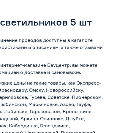
 светильников 5 шт
единение проводов доступны в каталоге
еристиками и описанием, а также отзывами
в интернет-магазине Бауцентр, вы можете
ормацией о
доставке и самовывозе
.
изкие цены на такие товары, как Экспресс-
 Краснодару, Омску, Новороссийску,
ерняховске, Гусеве, Советске, Пионерском,
Любинском, Марьяновке, Азово, Гауфе,
ь-Лабинске, Горьковском, Кропоткине,
радской, Архипо-Осиповке, Джубге,
нах, Кабардинке, Геленджике,
иковской, Натухаевской, Гостагаевской,