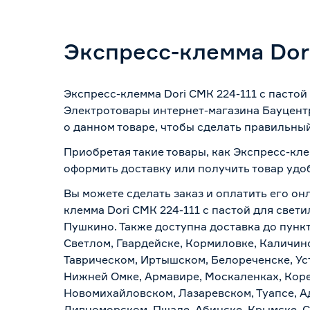
Экспресс-клемма Dori
Экспресс-клемма Dori СМК 224-111 с пастой
Электротовары интернет-магазина Бауцентр
о данном товаре, чтобы сделать правильный
Приобретая такие товары, как Экспресс-кле
оформить доставку или получить товар удо
Вы можете сделать заказ и оплатить его онл
клемма Dori СМК 224-111 с пастой для свет
Пушкино. Также доступна доставка до пункт
Светлом, Гвардейске, Кормиловке, Каличинс
Таврическом, Иртышском, Белореченске, Ус
Нижней Омке, Армавире, Москаленках, Коре
Новомихайловском, Лазаревском, Туапсе, Ад
Дивноморском, Пшаде, Абинске, Крымске, С