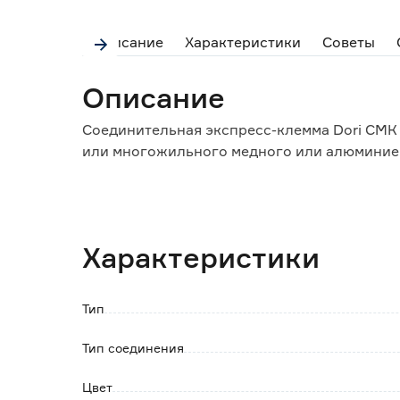
Описание
Характеристики
Советы
Описание
Соединительная экспресс-клемма Dori СМК
или многожильного медного или алюминие
Сечения соединяемых проводников: 0,5-2,5 
Номинальное напряжение: 250 В;
Номинальный ток: 24 А (для 2,5 мм2).
Характеристики
Тип
Тип соединения
Цвет