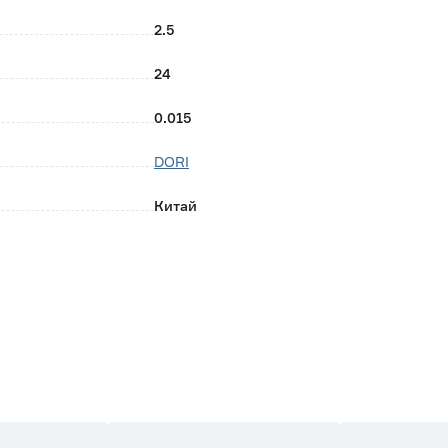
2.5
24
0.015
DORI
Китай