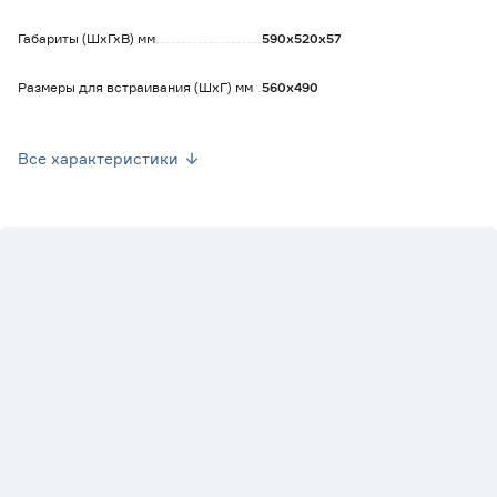
Габариты (ШхГхВ) мм
590х520х57
Размеры для встраивания (ШхГ) мм
560х490
Вес брутто (кг)
7.5
Все характеристики
Тип управления
Сенсорный
Максимальная потребляемая мощность
6000
(Вт)
Количество конфорок
4
Мощность конфорок (Вт)
1200, 1800, 1800, 1200
Автоматическое отключение
Есть
Защита от детей
Есть
Комплектация
Инструкция, гарантийный
талон