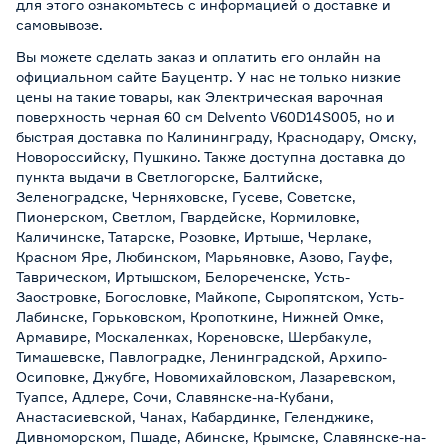
для этого ознакомьтесь с информацией о
доставке и
самовывозе
.
Вы можете сделать заказ и оплатить его онлайн на
официальном сайте Бауцентр. У нас не только низкие
цены на такие товары, как Электрическая варочная
поверхность черная 60 см Delvento V60D14S005, но и
быстрая доставка по Калининграду, Краснодару, Омску,
Новороссийску, Пушкино. Также доступна доставка до
пункта выдачи в Светлогорске, Балтийске,
Зеленоградске, Черняховске, Гусеве, Советске,
Пионерском, Светлом, Гвардейске, Кормиловке,
Каличинске, Татарске, Розовке, Иртыше, Черлаке,
Красном Яре, Любинском, Марьяновке, Азово, Гауфе,
Таврическом, Иртышском, Белореченске, Усть-
Заостровке, Богословке, Майкопе, Сыропятском, Усть-
Лабинске, Горьковском, Кропоткине, Нижней Омке,
Армавире, Москаленках, Кореновске, Шербакуле,
Тимашевске, Павлоградке, Ленинградской, Архипо-
Осиповке, Джубге, Новомихайловском, Лазаревском,
Туапсе, Адлере, Сочи, Славянске-на-Кубани,
Анастасиевской, Чанах, Кабардинке, Геленджике,
Дивноморском, Пшаде, Абинске, Крымске, Славянске-на-