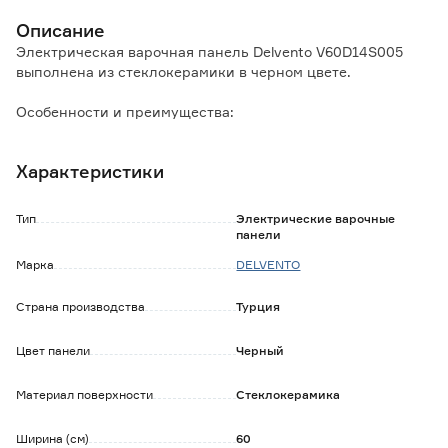
Описание
Электрическая варочная панель Delvento V60D14S005
выполнена из стеклокерамики в черном цвете.
Особенности и преимущества:
- защита от перегрева и перелива: панель автоматически
прекратит работу в случае превышения температуры или
Характеристики
попадания влаги на поверхность;
- сенсорное управление удобно в использовании,
благодаря отсутствию выступающих элементов за
Тип
Электрические варочные
панелью удобно ухаживать;
панели
- блокировка управления панелью (защита от детей);
Марка
DELVENTO
- индикаторы остаточного тепла позволяют понять, когда
поверхность становится безопасной для прикосновений.
Страна производства
Турция
Цвет панели
Черный
Материал поверхности
Стеклокерамика
Ширина (см)
60