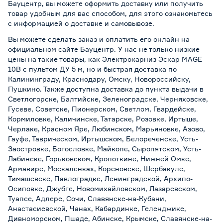
Бауцентр, вы можете оформить доставку или получить
товар удобным для вас способом, для этого ознакомьтесь
с информацией о
доставке и самовывозе
.
Вы можете сделать заказ и оплатить его онлайн на
официальном сайте Бауцентр. У нас не только низкие
цены на такие товары, как Электрокарниз Эскар MAGE
10В с пультом ДУ 5 м, но и быстрая доставка по
Калининграду, Краснодару, Омску, Новороссийску,
Пушкино. Также доступна доставка до пункта выдачи в
Светлогорске, Балтийске, Зеленоградске, Черняховске,
Гусеве, Советске, Пионерском, Светлом, Гвардейске,
Кормиловке, Каличинске, Татарске, Розовке, Иртыше,
Черлаке, Красном Яре, Любинском, Марьяновке, Азово,
Гауфе, Таврическом, Иртышском, Белореченске, Усть-
Заостровке, Богословке, Майкопе, Сыропятском, Усть-
Лабинске, Горьковском, Кропоткине, Нижней Омке,
Армавире, Москаленках, Кореновске, Шербакуле,
Тимашевске, Павлоградке, Ленинградской, Архипо-
Осиповке, Джубге, Новомихайловском, Лазаревском,
Туапсе, Адлере, Сочи, Славянске-на-Кубани,
Анастасиевской, Чанах, Кабардинке, Геленджике,
Дивноморском, Пшаде, Абинске, Крымске, Славянске-на-