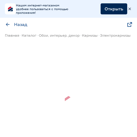
Нашим интернет-магазином
Открыть
удобнее пользоваться с помощью
приложения!
Назад
Главная
Каталог
Обои, интерьер, декор
Карнизы
Электрокарнизы
Нет в наличии