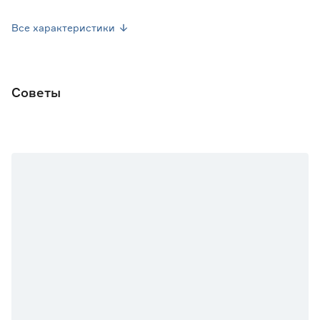
Страна производства
Россия
Все характеристики
Вес брутто (кг)
0.07
Советы