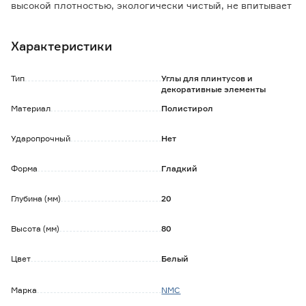
высокой плотностью, экологически чистый, не впитывает
влагу, не подвержен усадке.
Изделие облегчает стыковку плинтуса во внутренних
Характеристики
углах помещения.
Простой монтаж (на специальный клей для
пенополистирола).
Тип
Углы для плинтусов и
Угол при желании окрашивается дисперсионной краской
декоративные элементы
без растворителей.
Материал
Полистирол
В упаковке 4 шт.
Подходит для потолочного плинтуса LX-43.
Ударопрочный
Нет
Форма
Гладкий
Глубина (мм)
20
Высота (мм)
80
Цвет
Белый
Марка
NMC