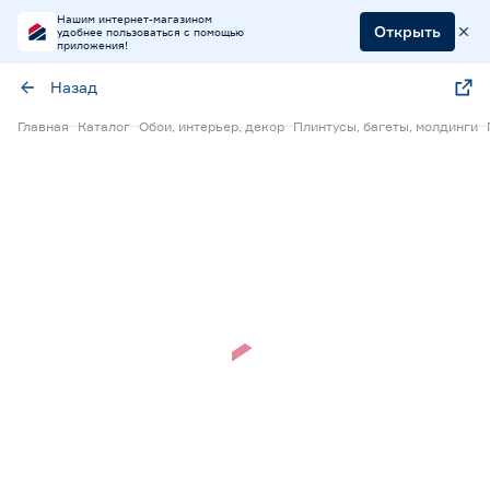
Нашим интернет-магазином
Открыть
удобнее пользоваться с помощью
приложения!
Назад
Главная
Каталог
Обои, интерьер, декор
Плинтусы, багеты, молдинги
Нет в наличии