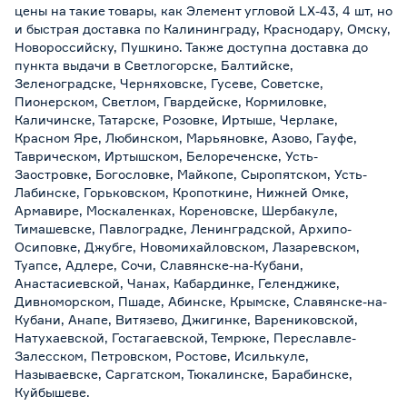
цены на такие товары, как Элемент угловой LX-43, 4 шт, но
и быстрая доставка по Калининграду, Краснодару, Омску,
Новороссийску, Пушкино. Также доступна доставка до
пункта выдачи в Светлогорске, Балтийске,
Зеленоградске, Черняховске, Гусеве, Советске,
Пионерском, Светлом, Гвардейске, Кормиловке,
Каличинске, Татарске, Розовке, Иртыше, Черлаке,
Красном Яре, Любинском, Марьяновке, Азово, Гауфе,
Таврическом, Иртышском, Белореченске, Усть-
Заостровке, Богословке, Майкопе, Сыропятском, Усть-
Лабинске, Горьковском, Кропоткине, Нижней Омке,
Армавире, Москаленках, Кореновске, Шербакуле,
Тимашевске, Павлоградке, Ленинградской, Архипо-
Осиповке, Джубге, Новомихайловском, Лазаревском,
Туапсе, Адлере, Сочи, Славянске-на-Кубани,
Анастасиевской, Чанах, Кабардинке, Геленджике,
Дивноморском, Пшаде, Абинске, Крымске, Славянске-на-
Кубани, Анапе, Витязево, Джигинке, Варениковской,
Натухаевской, Гостагаевской, Темрюке, Переславле-
Залесском, Петровском, Ростове, Исилькуле,
Называевске, Саргатском, Тюкалинске, Барабинске,
Куйбышеве.