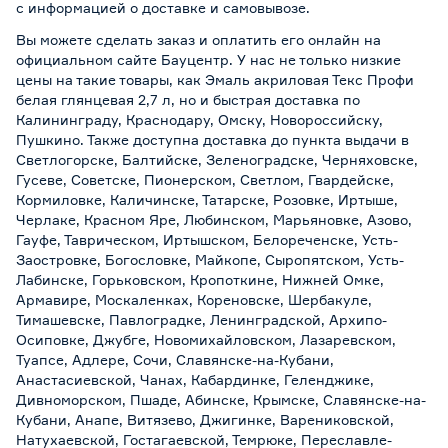
с информацией о
доставке и самовывозе
.
Вы можете сделать заказ и оплатить его онлайн на
официальном сайте Бауцентр. У нас не только низкие
цены на такие товары, как Эмаль акриловая Текс Профи
белая глянцевая 2,7 л, но и быстрая доставка по
Калининграду, Краснодару, Омску, Новороссийску,
Пушкино. Также доступна доставка до пункта выдачи в
Светлогорске, Балтийске, Зеленоградске, Черняховске,
Гусеве, Советске, Пионерском, Светлом, Гвардейске,
Кормиловке, Каличинске, Татарске, Розовке, Иртыше,
Черлаке, Красном Яре, Любинском, Марьяновке, Азово,
Гауфе, Таврическом, Иртышском, Белореченске, Усть-
Заостровке, Богословке, Майкопе, Сыропятском, Усть-
Лабинске, Горьковском, Кропоткине, Нижней Омке,
Армавире, Москаленках, Кореновске, Шербакуле,
Тимашевске, Павлоградке, Ленинградской, Архипо-
Осиповке, Джубге, Новомихайловском, Лазаревском,
Туапсе, Адлере, Сочи, Славянске-на-Кубани,
Анастасиевской, Чанах, Кабардинке, Геленджике,
Дивноморском, Пшаде, Абинске, Крымске, Славянске-на-
Кубани, Анапе, Витязево, Джигинке, Варениковской,
Натухаевской, Гостагаевской, Темрюке, Переславле-