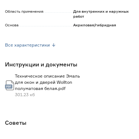
Область применения
Для внутренних и наружных
работ
Основа
Акриловая/гибридная
Разбавитель
Вода, до 5%
Все характеристики
Запах
Нет
Инструкции и документы
Масса (кг)
2.2
Техническое описание Эмаль
Расход в один слой до (м2/кг)
до 10 внутри помещений, до 7
для окон и дверей Wollton
снаружи помещений
полуматовая белая.pdf
Рекомендуемое количество слоев
2-4
301.23 кб
Стойкость к мытью
Уборка с моющими средствами
Тип
Эмали для окон и дверей
Советы
Страна производства
Россия