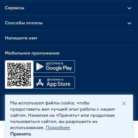
Сервисы
Способы оплаты
Напишите нам
Мобильное приложение
Мы используем файлы cookie, чтобы
ООО «Бауцентр Рус» 2004 -
2026
, 236029, г. Калининград,
предоставить вам лучший опыт работы с нашим
ул. А.Невского, 205. ИНН 7702596813, КПП 390601001 ©
сайтом. Нажимая на «Принять» или продолжая
Все права защищены
пользоваться сайтом, вы разрешаете их
Политика обработки персональных данных
использование.
Подробнее
Правовая информация
Принять
Главная
Каталог
Корзина
Профиль
Охрана труда