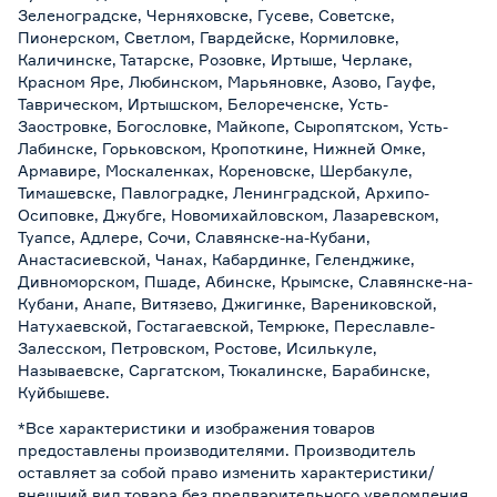
Зеленоградске, Черняховске, Гусеве, Советске,
Пионерском, Светлом, Гвардейске, Кормиловке,
Каличинске, Татарске, Розовке, Иртыше, Черлаке,
Красном Яре, Любинском, Марьяновке, Азово, Гауфе,
Таврическом, Иртышском, Белореченске, Усть-
Заостровке, Богословке, Майкопе, Сыропятском, Усть-
Лабинске, Горьковском, Кропоткине, Нижней Омке,
Армавире, Москаленках, Кореновске, Шербакуле,
Тимашевске, Павлоградке, Ленинградской, Архипо-
Осиповке, Джубге, Новомихайловском, Лазаревском,
Туапсе, Адлере, Сочи, Славянске-на-Кубани,
Анастасиевской, Чанах, Кабардинке, Геленджике,
Дивноморском, Пшаде, Абинске, Крымске, Славянске-на-
Кубани, Анапе, Витязево, Джигинке, Варениковской,
Натухаевской, Гостагаевской, Темрюке, Переславле-
Залесском, Петровском, Ростове, Исилькуле,
Называевске, Саргатском, Тюкалинске, Барабинске,
Куйбышеве.
*Все характеристики и изображения товаров
предоставлены производителями. Производитель
оставляет за собой право изменить характеристики/
внешний вид товара без предварительного уведомления