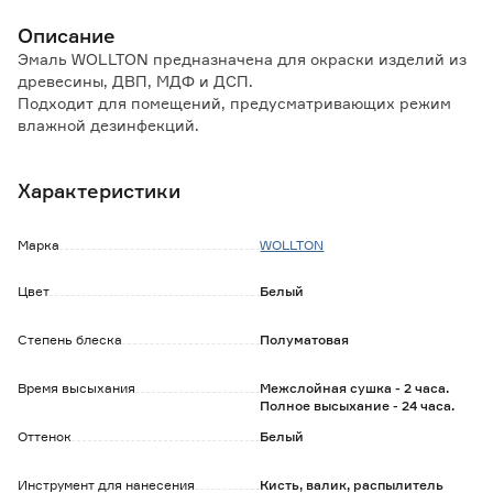
Описание
Эмаль WOLLTON предназначена для окраски изделий из
древесины, ДВП, МДФ и ДСП.
Подходит для помещений, предусматривающих режим
влажной дезинфекций.
Особенности и преимущества:
Характеристики
- обладает высокой адгезией к основанию;
- укрывистая;
- атмосферостойкая;
Марка
WOLLTON
- устойчива к воздействию неабразивных моющих
средств и дезрастворов.
Цвет
Белый
Обратите внимание:
Степень блеска
Полуматовая
Не подходит для окраски полов.
Время высыхания
Межслойная сушка - 2 часа.
Полное высыхание - 24 часа.
Оттенок
Белый
Инструмент для нанесения
Кисть, валик, распылитель