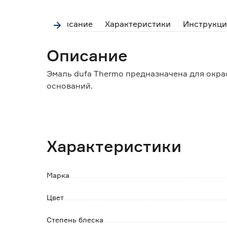
Описание
Характеристики
Инструкци
Описание
Эмаль dufa Thermo предназначена для окра
оснований.
Особенности и преимущества:
- не желтеет;
- термостойкая;
Характеристики
- укрывистая;
- прочно прилегает на углах и стыках;
- эластичная и ударопрочная.
Марка
Цвет
Степень блеска