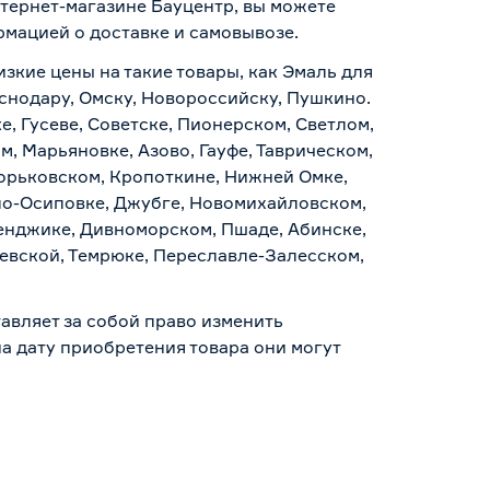
интернет-магазине Бауцентр, вы можете
ормацией о
доставке и самовывозе
.
изкие цены на такие товары, как Эмаль для
раснодару, Омску, Новороссийску, Пушкино.
, Гусеве, Советске, Пионерском, Светлом,
, Марьяновке, Азово, Гауфе, Таврическом,
Горьковском, Кропоткине, Нижней Омке,
по-Осиповке, Джубге, Новомихайловском,
ленджике, Дивноморском, Пшаде, Абинске,
аевской, Темрюке, Переславле-Залесском,
авляет за собой право изменить
а дату приобретения товара они могут