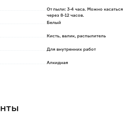
От пыли: 3-4 часа. Можно касаться
через 8-12 часов.
Белый
Кисть, валик, распылитель
Для внутренних работ
Алкидная
120
Да
0.75
енты
до 12
2