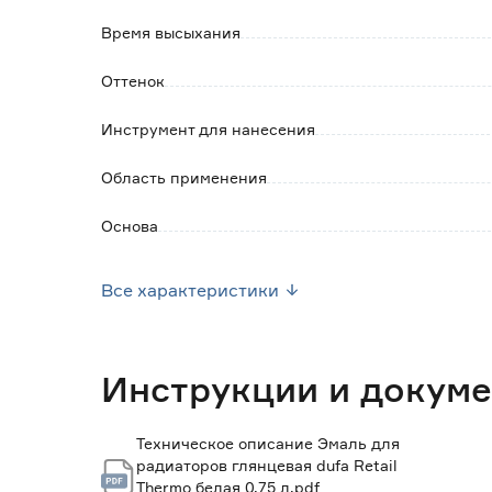
Время высыхания
Оттенок
Инструмент для нанесения
Область применения
Основа
Термостойкость (°C)
Все характеристики
Запах
Объем (л)
Инструкции и докум
Расход в один слой до (м2/л)
Техническое описание Эмаль для
радиаторов глянцевая dufa Retail
Рекомендуемое количество слоев
Thermo белая 0,75 л.pdf