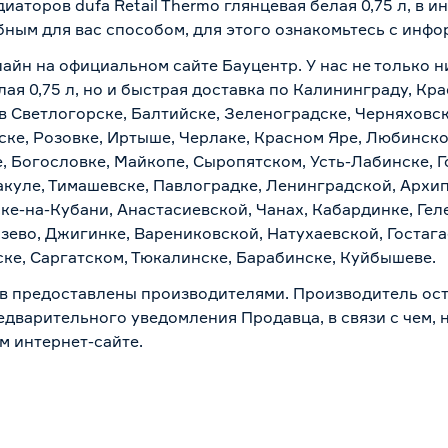
иаторов dufa Retail Thermo глянцевая белая 0,75 л, в 
бным для вас способом, для этого ознакомьтесь с инф
лайн на официальном сайте Бауцентр. У нас не только н
лая 0,75 л, но и быстрая доставка по Калининграду, К
в Светлогорске, Балтийске, Зеленоградске, Черняховске
ске, Розовке, Иртыше, Черлаке, Красном Яре, Любинском
, Богословке, Майкопе, Сыропятском, Усть-Лабинске, 
куле, Тимашевске, Павлоградке, Ленинградской, Архи
ске-на-Кубани, Анастасиевской, Чанах, Кабардинке, Ге
зево, Джигинке, Варениковской, Натухаевской, Гостаг
ске, Саргатском, Тюкалинске, Барабинске, Куйбышеве.
в предоставлены производителями. Производитель ост
дварительного уведомления Продавца, в связи с чем, н
м интернет-сайте.