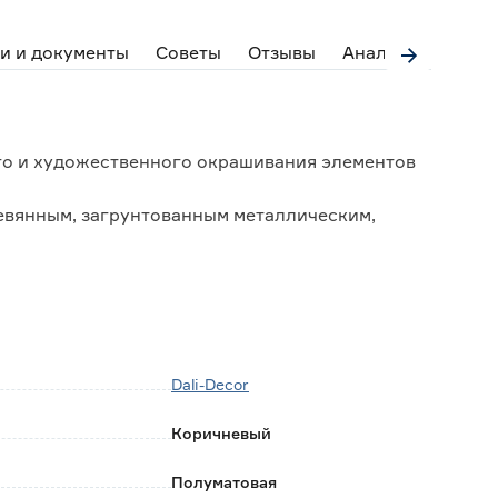
и и документы
Советы
Отзывы
Аналоги
ого и художественного окрашивания элементов
евянным, загрунтованным металлическим,
поверхностям и обоям любого типа.
ой химии;
оздействиям;
ется;
Dali-Deсor
ха.
Коричневый
Полуматовая