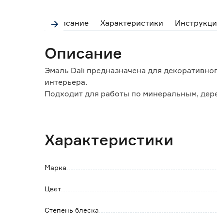
Описание
Характеристики
Инструкци
Описание
Эмаль Dali предназначена для декоративн
интерьера.
Подходит для работы по минеральным, дер
керамическим и стеклянным, пластиковым 
Особенности и преимущества:
Характеристики
- выдерживает мытье с применением бытов
- устойчива к истиранию и механическим в
- легко наносится и равномерно распределя
Марка
- быстро сохнет, не имеет неприятного запа
Цвет
Степень блеска