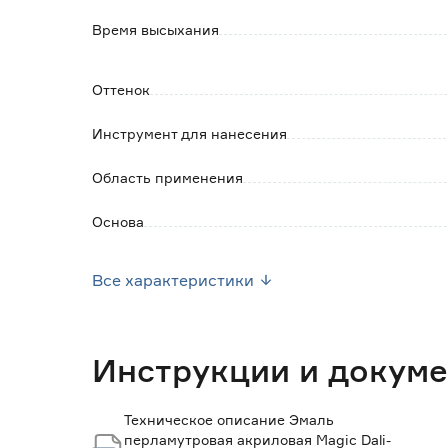
Время высыхания
Оттенок
Инструмент для нанесения
Область применения
Основа
Разбавитель
Все характеристики
Запах
Объем (л)
Инструкции и докум
Расход в один слой (л/м2)
Техническое описание Эмаль
перламутровая акриловая Magic Dali-
Расход в один слой до (м2/л)