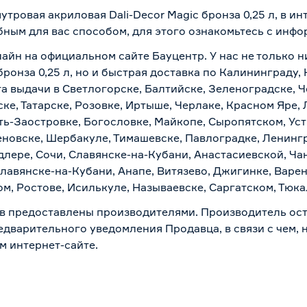
утровая акриловая Dali-Decor Magic бронза 0,25 л, в и
бным для вас способом, для этого ознакомьтесь с инф
лайн на официальном сайте Бауцентр. У нас не только н
бронза 0,25 л, но и быстрая доставка по Калининграду,
а выдачи в Светлогорске, Балтийске, Зеленоградске, Ч
ке, Татарске, Розовке, Иртыше, Черлаке, Красном Яре, 
ть-Заостровке, Богословке, Майкопе, Сыропятском, Уст
новске, Шербакуле, Тимашевске, Павлоградке, Ленинг
лере, Сочи, Славянске-на-Кубани, Анастасиевской, Ча
лавянске-на-Кубани, Анапе, Витязево, Джигинке, Варен
м, Ростове, Исилькуле, Называевске, Саргатском, Тюк
в предоставлены производителями. Производитель ост
дварительного уведомления Продавца, в связи с чем, н
м интернет-сайте.