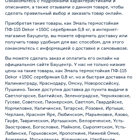
Ознакомьтесь с подробными характеристиками и
описанием, а также отзывами о данном товаре, чтобы
сделать правильный выбор и заказать товар онлайн.
Приобретая такие товары, как Эмаль термостойкая
ПФ-115 Dekor +150C серебряная 0,8 кг, в интернет-
магазине Бауцентр, вы можете оформить доставку или
получить товар удобным для вас способом, для этого
ознакомьтесь с информацией о
доставке и самовывозе
.
Вы можете сделать заказ и оплатить его онлайн на
официальном сайте Бауцентр. У нас не только низкие
цены на такие товары, как Эмаль термостойкая ПФ-115
Dekor +150C серебряная 0,8 кг, но и быстрая доставка по
Калининграду, Краснодару, Омску, Новороссийску,
Пушкино. Также доступна доставка до пункта выдачи в
Светлогорске, Балтийске, Зеленоградске, Черняховске,
Гусеве, Советске, Пионерском, Светлом, Гвардейске,
Кормиловке, Каличинске, Татарске, Розовке, Иртыше,
Черлаке, Красном Яре, Любинском, Марьяновке, Азово,
Гауфе, Таврическом, Иртышском, Белореченске, Усть-
Заостровке, Богословке, Майкопе, Сыропятском, Усть-
Лабинске, Горьковском, Кропоткине, Нижней Омке,
Армавире, Москаленках, Кореновске, Шербакуле,