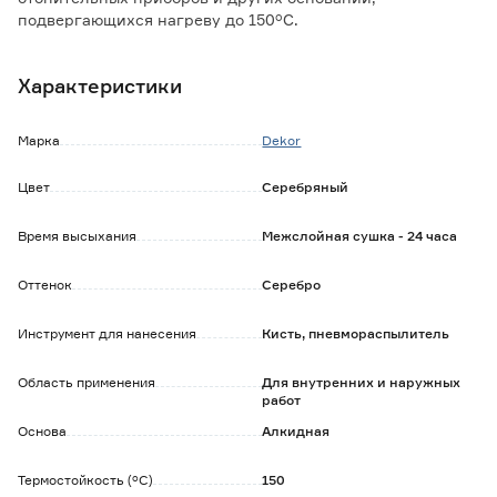
подвергающихся нагреву до 150°С.
Особенности и преимущества:
Характеристики
- покрытие устойчиво к воздействию воды, УФ-излучения,
резких перепадов температур;
- обладает хорошей адгезией;
Марка
Dekor
- срок службы покрытия не менее 3 лет.
Цвет
Серебряный
Время высыхания
Межслойная сушка - 24 часа
Оттенок
Серебро
Инструмент для нанесения
Кисть, пневмораспылитель
Область применения
Для внутренних и наружных
работ
Основа
Алкидная
Термостойкость (°C)
150