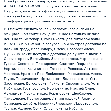
Приобретая такие товары, как Емкость для питьевой воды
АКВАТЕК ATV BW 500 л голубая, в интернет-магазине
Бауцентр, вы можете оформить доставку или получить
товар удобным для вас способом, для этого ознакомьтесь
с информацией о
доставке и самовывозе
.
Вы можете сделать заказ и оплатить его онлайн на
официальном сайте Бауцентр. У нас не только низкие
цены на такие товары, как Емкость для питьевой воды
АКВАТЕК ATV BW 500 л голубая, но и быстрая доставка по
Калининграду, Краснодару, Омску, Новороссийску,
Пушкино. Также доступна доставка до пункта выдачи в
Светлогорске, Балтийске, Зеленоградске, Черняховске,
Гусеве, Советске, Пионерском, Светлом, Гвардейске,
Кормиловке, Каличинске, Татарске, Розовке, Иртыше,
Черлаке, Красном Яре, Любинском, Марьяновке, Азово,
Гауфе, Таврическом, Иртышском, Белореченске, Усть-
Заостровке, Богословке, Майкопе, Сыропятском, Усть-
Лабинске, Горьковском, Кропоткине, Нижней Омке,
Армавире, Москаленках, Кореновске, Шербакуле,
Тимашевске, Павлоградке, Ленинградской, Архипо-
Осиповке, Джубге, Новомихайловском, Лазаревском,
Туапсе, Адлере, Сочи, Славянске-на-Кубани,