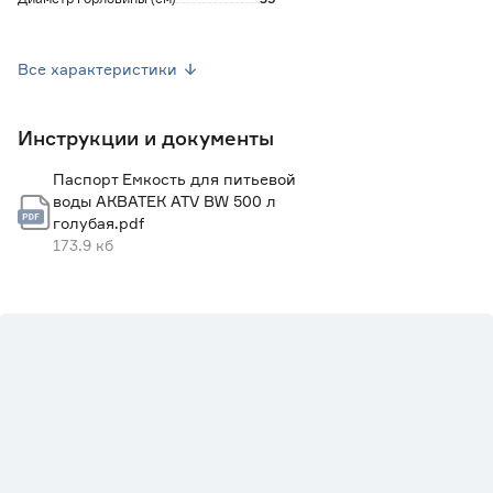
Диаметр технологического отверстия
34
(мм)
Все характеристики
Температура эксплуатации (°C)
от - 20 до +70
Инструкции и документы
Назначение
Для пищевых жидкостей
Паспорт Емкость для питьевой
Комплектация
Бак, инспекционная крышка
воды АКВАТЕК ATV BW 500 л
голубая.pdf
Тип
Резервуары для воды
173.9 кб
Страна производства
Россия
Вес брутто (кг)
17.25