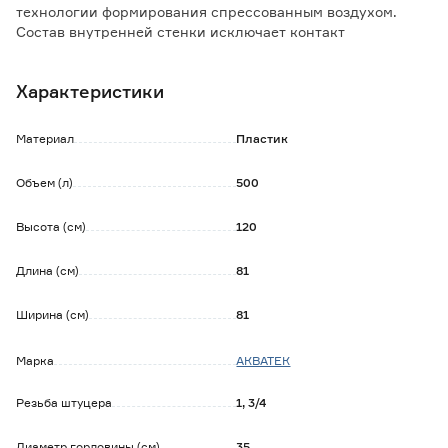
технологии формирования спрессованным воздухом.
Состав внутренней стенки исключает контакт
содержимого с технической химией.
Комплектуется инспекционной крышкой с дыхательным
Характеристики
клапаном. В нижней части - штуцер 1' и штуцер 3/4'. В
верхней части - штуцер 3/4' и технологическое отверстие
d34 мм.
Материал
Пластик
Особенности и преимущества:
Объем (л)
500
- высокая износостойкость;
- плотные стенки с равномерным утолщением к низу
Высота (см)
120
емкости;
- прочное дно толщиной 12 мм (можно устанавливать на
неподготовленную поверхность);
Длина (см)
81
- 3 ступени защиты от УФ-излучения;
- отсутствие неприятных запахов;
Ширина (см)
81
- легко мыть.
Марка
АКВАТЕК
Резьба штуцера
1, 3/4
Диаметр горловины (см)
35