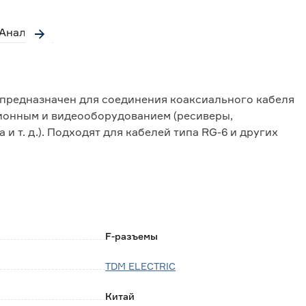
Аналоги
предназначен для соединения коаксиального кабеля
ионным и видеооборудованием (ресиверы,
и т. д.). Подходят для кабелей типа RG-6 и других
диаметр около 6,8 мм. Монтируется без пайки
ументов.
спечивает надежное соединение с минимальными
F-разъемы
TDM ELECTRIC
Китай