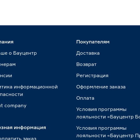
пания
Покупателям
ше о Бауцентр
Доставка
тнерам
Возврат
ансии
Регистрация
итика информационной
Оформление заказа
пасности
Оплата
t сompany
Условия программы
лояльности «Бауцентр Б
езная информация
Условия программы
лояльности «Бауцентр 
оплатить заказ