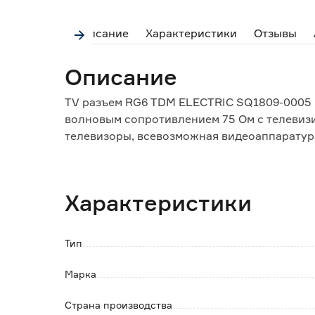
Описание
Характеристики
Отзывы
Описание
TV разъем RG6 TDM ELECTRIC SQ1809-0005 
волновым сопротивлением 75 Ом с телевиз
телевизоры, всевозможная видеоаппаратура 
коаксиальных кабелей, имеющих наружный 
контактов и не требует специальных инстр
Штекер изготовлен из биметалла, что обе
Характеристики
потерями сигнала.
Тип
Марка
Страна производства