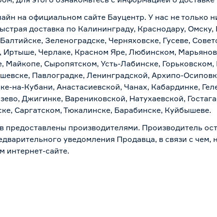
айн на официальном сайте Бауцентр. У нас не только н
быстрая доставка по Калининграду, Краснодару, Омску,
 Балтийске, Зеленоградске, Черняховске, Гусеве, Совет
, Иртыше, Черлаке, Красном Яре, Любинском, Марьяновк
е, Майкопе, Сыропятском, Усть-Лабинске, Горьковском,
ашевске, Павлоградке, Ленинградской, Архипо-Осиповк
ске-на-Кубани, Анастасиевской, Чанах, Кабардинке, Ге
зево, Джигинке, Варениковской, Натухаевской, Гостаг
ске, Саргатском, Тюкалинске, Барабинске, Куйбышеве.
в предоставлены производителями. Производитель ост
дварительного уведомления Продавца, в связи с чем, н
м интернет-сайте.