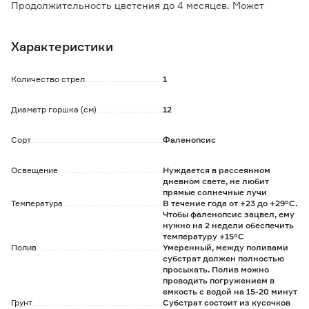
Продолжительность цветения до 4 месяцев. Может
цвести 2-3 раза в год.
Предпочитает светлое место и полутень. Полив
Характеристики
умеренный по мере высыхания субстрата и корней.
Растение не любит перемещений. Беречь от сквозняков и
попадания прямых солнечных лучей.
Количество стрел
1
Рекомендуется протирать листья от пыли влажной
губкой.
Диаметр горшка (см)
12
Удобрять в период активного роста каждые две недели, в
период покоя - 1 раз в месяц.
Сорт
Фаленопсис
Обратите внимание:
Товар продается в ассортименте. Наличие конкретного
Освещение
Нуждается в рассеянном
дневном свете, не любит
вида вы сможете узнать в магазине.
прямые солнечные лучи
Температура
В течение года от +23 до +29°С.
Чтобы фаленопсис зацвел, ему
нужно на 2 недели обеспечить
температуру +15°С
Полив
Умеренный, между поливами
субстрат должен полностью
просыхать. Полив можно
проводить погружением в
емкость с водой на 15-20 минут
Грунт
Субстрат состоит из кусочков