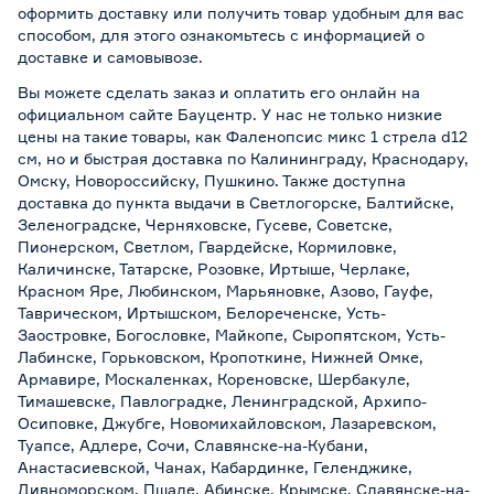
оформить доставку или получить товар удобным для вас
способом, для этого ознакомьтесь с информацией о
доставке и самовывозе
.
Вы можете сделать заказ и оплатить его онлайн на
официальном сайте Бауцентр. У нас не только низкие
цены на такие товары, как Фаленопсис микс 1 стрела d12
см, но и быстрая доставка по Калининграду, Краснодару,
Омску, Новороссийску, Пушкино. Также доступна
доставка до пункта выдачи в Светлогорске, Балтийске,
Зеленоградске, Черняховске, Гусеве, Советске,
Пионерском, Светлом, Гвардейске, Кормиловке,
Каличинске, Татарске, Розовке, Иртыше, Черлаке,
Красном Яре, Любинском, Марьяновке, Азово, Гауфе,
Таврическом, Иртышском, Белореченске, Усть-
Заостровке, Богословке, Майкопе, Сыропятском, Усть-
Лабинске, Горьковском, Кропоткине, Нижней Омке,
Армавире, Москаленках, Кореновске, Шербакуле,
Тимашевске, Павлоградке, Ленинградской, Архипо-
Осиповке, Джубге, Новомихайловском, Лазаревском,
Туапсе, Адлере, Сочи, Славянске-на-Кубани,
Анастасиевской, Чанах, Кабардинке, Геленджике,
Дивноморском, Пшаде, Абинске, Крымске, Славянске-на-