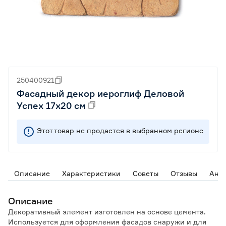
250400921
Фасадный декор иероглиф Деловой
Успех 17х20 см
Этот товар не продается в выбранном регионе
Описание
Характеристики
Советы
Отзывы
Ана
Описание
Декоративный элемент изготовлен на основе цемента.
Используется для оформления фасадов снаружи и для