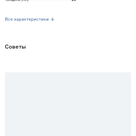
Длина (мм)
200
Все характеристики
Ширина (мм)
170
Вес брутто (кг)
0.99
Советы
Цвет производителя
Деловой успех