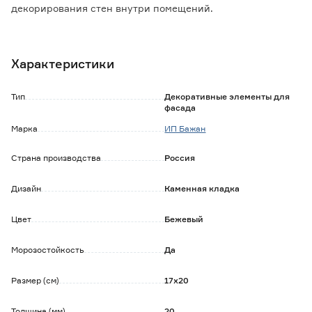
декорирования стен внутри помещений.
Цвет одного и того же артикула может отличаться на
разных мониторах, мобильных устройствах, а также в
Характеристики
естественной среде в зависимости от освещения.
Тип
Декоративные элементы для
фасада
Марка
ИП Бажан
Страна производства
Россия
Дизайн
Каменная кладка
Цвет
Бежевый
Морозостойкость
Да
Размер (см)
17х20
Толщина (мм)
20