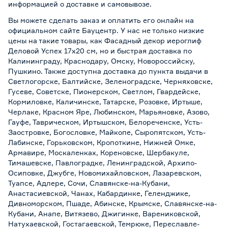
информацией о
доставке и самовывозе
.
Вы можете сделать заказ и оплатить его онлайн на
официальном сайте Бауцентр. У нас не только низкие
цены на такие товары, как Фасадный декор иероглиф
Деловой Успех 17х20 см, но и быстрая доставка по
Калининграду, Краснодару, Омску, Новороссийску,
Пушкино. Также доступна доставка до пункта выдачи в
Светлогорске, Балтийске, Зеленоградске, Черняховске,
Гусеве, Советске, Пионерском, Светлом, Гвардейске,
Кормиловке, Каличинске, Татарске, Розовке, Иртыше,
Черлаке, Красном Яре, Любинском, Марьяновке, Азово,
Гауфе, Таврическом, Иртышском, Белореченске, Усть-
Заостровке, Богословке, Майкопе, Сыропятском, Усть-
Лабинске, Горьковском, Кропоткине, Нижней Омке,
Армавире, Москаленках, Кореновске, Шербакуле,
Тимашевске, Павлоградке, Ленинградской, Архипо-
Осиповке, Джубге, Новомихайловском, Лазаревском,
Туапсе, Адлере, Сочи, Славянске-на-Кубани,
Анастасиевской, Чанах, Кабардинке, Геленджике,
Дивноморском, Пшаде, Абинске, Крымске, Славянске-на-
Кубани, Анапе, Витязево, Джигинке, Варениковской,
Натухаевской, Гостагаевской, Темрюке, Переславле-