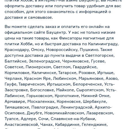
оформить доставку или получить товар удобным для вас
способом, для этого ознакомьтесь с информацией о
доставке и самовывозе
.
Вы можете сделать заказ и оплатить его онлайн на
официальном сайте Бауцентр. У нас не только низкие
цены на такие товары, как Фиксаторы магнитные для
плитки Хобби, но и быстрая доставка по Калининграду,
Краснодару, Омску, Новороссийску, Пушкино. Также
доступна доставка до пункта выдачи в Светлогорске,
Балтийске, Зеленоградске, Черняховске, Гусеве,
Советске, Пионерском, Светлом, Гвардейске,
Кормиловке, Каличинске, Татарске, Розовке, Иртыше,
Черлаке, Красном Яре, Любинском, Марьяновке, Азово,
Гауфе, Таврическом, Иртышском, Белореченске, Усть-
Заостровке, Богословке, Майкопе, Сыропятском, Усть-
Лабинске, Горьковском, Кропоткине, Нижней Омке,
Армавире, Москаленках, Кореновске, Шербакуле,
Тимашевске, Павлоградке, Ленинградской, Архипо-
Осиповке, Джубге, Новомихайловском, Лазаревском,
Туапсе, Адлере, Сочи, Славянске-на-Кубани,
Анастасиевской, Чанах, Кабардинке, Геленджике,