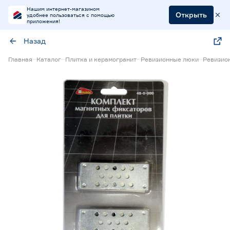
Нашим интернет-магазином
Открыть
удобнее пользоваться с помощью
приложения!
Назад
Главная
Каталог
Плитка и керамогранит
Ревизионные люки
Ревизио