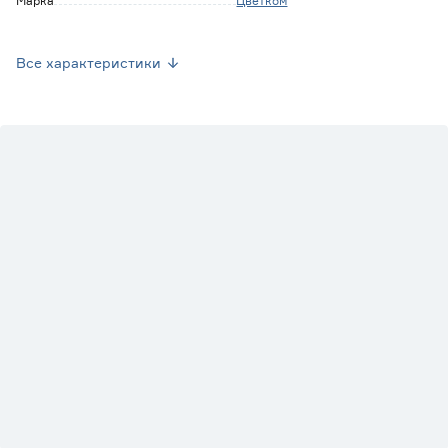
Марка
Цветком
Страна производства
Россия
Все характеристики
Вес брутто (кг)
0
Вид
Фикус