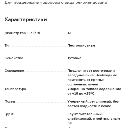
Для поддержания здорового вида рекомендована
обрезка слабых и старых ветвей.
Пересадка в конце зимы 1 раз в 2-3 года в горшок на 2-3
Характеристики
сантиметра больше предыдущего.
Фикус боится сквозняков. Периодически необходимо
поворачивать дерево другой стороной к солнцу.
Диаметр горшка (см)
12
Любит опрыскивание и повышение влажности.
Удобрять в период вегетации с марта по октябрь
Тип
Пестролистные
минеральными удобрениями.
Семейство
Тутовые
Освещение
Предпочитает восточные и
западные окна. Необходимо
притенять от прямых
солнечных лучей
Температура
Умеренно-теплое содержание
от +18 до +25°C
Полив
Умеренный, регулярный, без
застоя жидкости в почве
Грунт
Грунт питательный,
слабокислый, с нейтральным
рН