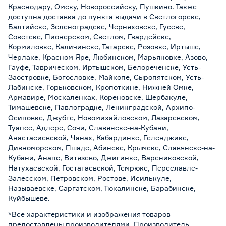
Краснодару, Омску, Новороссийску, Пушкино. Также
доступна доставка до пункта выдачи в Светлогорске,
Балтийске, Зеленоградске, Черняховске, Гусеве,
Советске, Пионерском, Светлом, Гвардейске,
Кормиловке, Каличинске, Татарске, Розовке, Иртыше,
Черлаке, Красном Яре, Любинском, Марьяновке, Азово,
Гауфе, Таврическом, Иртышском, Белореченске, Усть-
Заостровке, Богословке, Майкопе, Сыропятском, Усть-
Лабинске, Горьковском, Кропоткине, Нижней Омке,
Армавире, Москаленках, Кореновске, Шербакуле,
Тимашевске, Павлоградке, Ленинградской, Архипо-
Осиповке, Джубге, Новомихайловском, Лазаревском,
Туапсе, Адлере, Сочи, Славянске-на-Кубани,
Анастасиевской, Чанах, Кабардинке, Геленджике,
Дивноморском, Пшаде, Абинске, Крымске, Славянске-на-
Кубани, Анапе, Витязево, Джигинке, Варениковской,
Натухаевской, Гостагаевской, Темрюке, Переславле-
Залесском, Петровском, Ростове, Исилькуле,
Называевске, Саргатском, Тюкалинске, Барабинске,
Куйбышеве.
*Все характеристики и изображения товаров
предоставлены производителями. Производитель