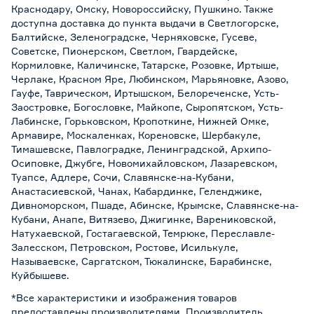
Краснодару, Омску, Новороссийску, Пушкино. Также
доступна доставка до пункта выдачи в Светлогорске,
Балтийске, Зеленоградске, Черняховске, Гусеве,
Советске, Пионерском, Светлом, Гвардейске,
Кормиловке, Каличинске, Татарске, Розовке, Иртыше,
Черлаке, Красном Яре, Любинском, Марьяновке, Азово,
Гауфе, Таврическом, Иртышском, Белореченске, Усть-
Заостровке, Богословке, Майкопе, Сыропятском, Усть-
Лабинске, Горьковском, Кропоткине, Нижней Омке,
Армавире, Москаленках, Кореновске, Шербакуле,
Тимашевске, Павлоградке, Ленинградской, Архипо-
Осиповке, Джубге, Новомихайловском, Лазаревском,
Туапсе, Адлере, Сочи, Славянске-на-Кубани,
Анастасиевской, Чанах, Кабардинке, Геленджике,
Дивноморском, Пшаде, Абинске, Крымске, Славянске-на-
Кубани, Анапе, Витязево, Джигинке, Варениковской,
Натухаевской, Гостагаевской, Темрюке, Переславле-
Залесском, Петровском, Ростове, Исилькуле,
Называевске, Саргатском, Тюкалинске, Барабинске,
Куйбышеве.
*Все характеристики и изображения товаров
предоставлены производителями. Производитель