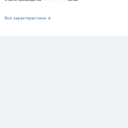
Вес брутто (кг)
0
Все характеристики
Вид
Фикус