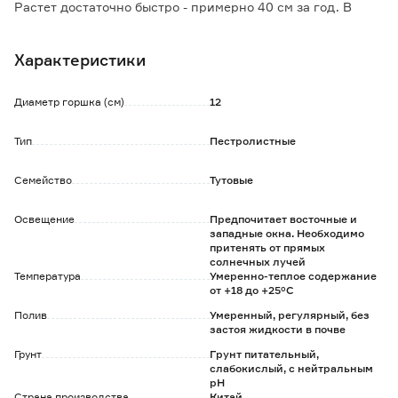
Растет достаточно быстро - примерно 40 см за год. В
комнатных условиях вырастает до 3 м.
Пересадка в конце зимы 1 раз в 2-3 года в горшок на 2-3
Характеристики
сантиметра больше предыдущего.
Фикус боится сквозняков. Периодически необходимо
поворачивать дерево другой стороной к солнцу.
Диаметр горшка (см)
12
Любит опрыскивание и повышение влажности. Листья
требуется регулярно протирать от пыли мокрой губкой.
Тип
Пестролистные
Удобрять в период вегетации с марта по октябрь
минеральными удобрениями.
Семейство
Тутовые
Освещение
Предпочитает восточные и
западные окна. Необходимо
притенять от прямых
солнечных лучей
Температура
Умеренно-теплое содержание
от +18 до +25°C
Полив
Умеренный, регулярный, без
застоя жидкости в почве
Грунт
Грунт питательный,
слабокислый, с нейтральным
рН
Страна производства
Китай